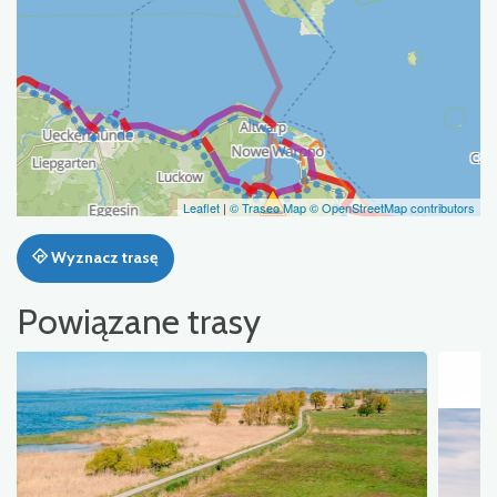
Leaflet
|
© Traseo Map
© OpenStreetMap contributors
Wyznacz trasę
Powiązane trasy