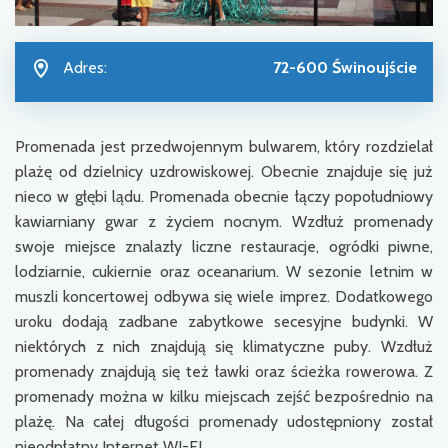
Adres:
72-600 Świnoujście
Promenada jest przedwojennym bulwarem, który rozdzielał
plażę od dzielnicy uzdrowiskowej. Obecnie znajduje się już
nieco w głębi lądu. Promenada obecnie łączy popołudniowy
kawiarniany gwar z życiem nocnym. Wzdłuż promenady
swoje miejsce znalazły liczne restauracje, ogródki piwne,
lodziarnie, cukiernie oraz oceanarium. W sezonie letnim w
muszli koncertowej odbywa się wiele imprez. Dodatkowego
uroku dodają zadbane zabytkowe secesyjne budynki. W
niektórych z nich znajdują się klimatyczne puby. Wzdłuż
promenady znajdują się też ławki oraz ścieżka rowerowa. Z
promenady można w kilku miejscach zejść bezpośrednio na
plażę. Na całej długości promenady udostępniony został
nieodpłatny Internet WI-FI.