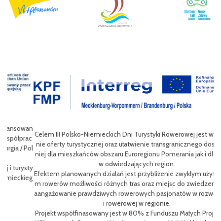
wan
Celem III Polsko-Niemieckich Dni Turystyki Rowerowej jest wzbogace
ac
nie oferty turystycznej oraz ułatwienie transgranicznego dostępu do
Pol
niej dla mieszkańców obszaru Euroregionu Pomerania jak i dla turystó
P
w odwiedzających region.
sty
ng
Efektem planowanych działań jest przybliżenie zwykłym użytkowniko
eg
h
m rowerów możliwości różnych tras oraz miejsc do zwiedzenia, jak i z
oz
aangażowanie prawdziwych rowerowych pasjonatów w rozwój turystk
i rowerowej w regionie.
L
Projekt współfinasowany jest w 80% z Funduszu Małych Projektów (F