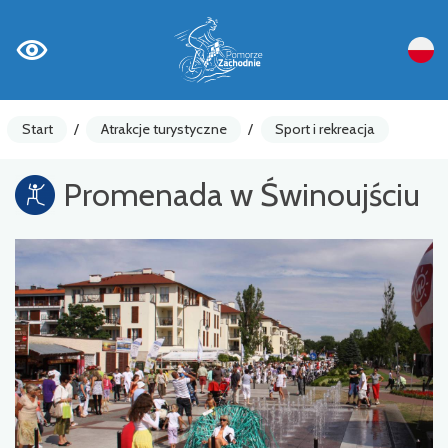
Start
/
Atrakcje turystyczne
/
Sport i rekreacja
Promenada w Świnoujściu