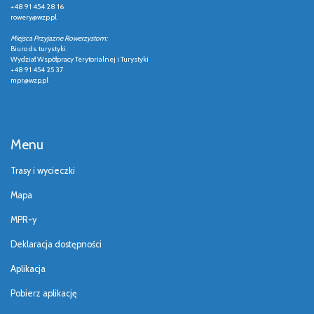
+48 91 454 28 16
rowery@wzp.pl
Miejsca Przyjazne Rowerzystom:
Biuro ds. turystyki
Wydział Współpracy Terytorialnej i Turystyki
+48 91 454 25 37
mpr@wzp.pl
Menu
Trasy i wycieczki
Mapa
MPR-y
Deklaracja dostępności
Aplikacja
Pobierz aplikację