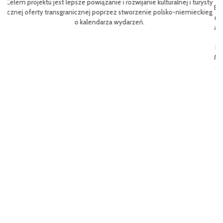
rysty
Efektem planowanych działań jest przybliżenie zwykłym użytkowniko
ckieg
m rowerów możliwości różnych tras oraz miejsc do zwiedzenia, jak i z
aangażowanie prawdziwych rowerowych pasjonatów w rozwój turystk
i rowerowej w regionie.
Projekt współfinasowany jest w 80% z Funduszu Małych Projektów (F
MP) w ramach Programu Współpracy Interreg VI A Meklemburgia-Pom
orze Przednie / Brandenburgia / Polska 2021-2027.Wartość projektu w
ynosi 52 181 euro.