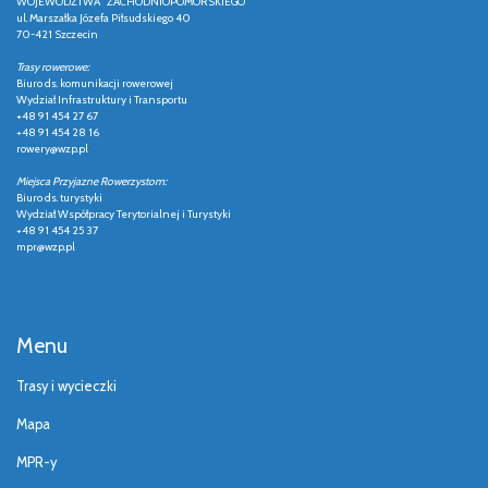
WOJEWÓDZTWA ZACHODNIOPOMORSKIEGO
ul. Marszałka Józefa Piłsudskiego 40
70-421 Szczecin
Trasy rowerowe:
Biuro ds. komunikacji rowerowej
Wydział Infrastruktury i Transportu
+48 91 454 27 67
+48 91 454 28 16
rowery@wzp.pl
Miejsca Przyjazne Rowerzystom:
Biuro ds. turystyki
Wydział Współpracy Terytorialnej i Turystyki
+48 91 454 25 37
mpr@wzp.pl
Menu
Trasy i wycieczki
Mapa
MPR-y