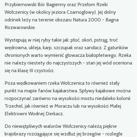
Przybiernowski Bór Bagienny oraz Przełom Rzeki
Wołczenicy (w okolicy jeziora Czarnogłowy). Jej dolny
odcinek leży na terenie obszaru Natura 2000 - Bagna
Rozwarowskie.
Występują w niej ryby takie jak: płoć, okoń, pstrąg, troć
wędrowna, ukleja, karp, szczupak oraz sandacz. Z gatunków
chronionych warto wymienić głowacza białopłetwego. Rzeka
nie należy niestety do najczystszych - stan jej wód oceniona
się na klasę III czystości.
Poza wędkowaniem rzeka Wołczenica to również stały
punkt na mapie fanów kajakarstwa. Spływy kajakowe można
rozpoczynać zarówno na wysokości mostu niedaleko kolonii
Trzechel, jak również w Moraczu lub na wysokości Małej
Elektrowni Wodnej Derkacz.
Do niewątpliwych walorów Wołczenicy należą piękne
krajobrazy rozciągające się wzdłuż jej brzegów - rozległe