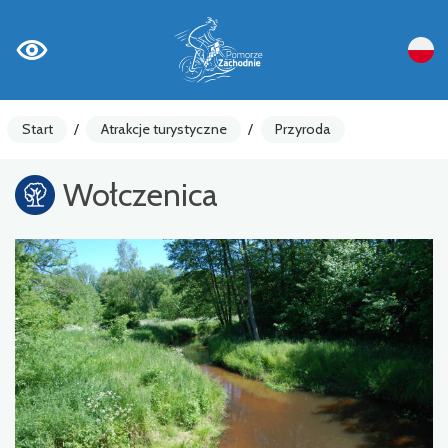
Start
/
Atrakcje turystyczne
/
Przyroda
Wołczenica