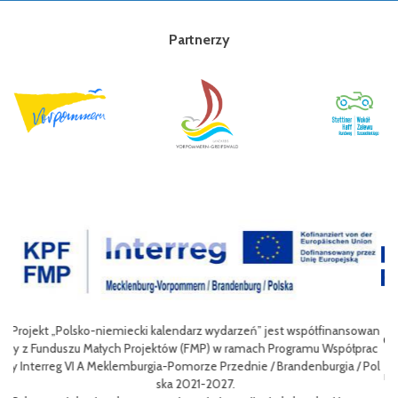
Partnerzy
sowan
Celem III Polsko-Niemieckich Dni Turystyki Rowerowej jest wzbogace
prac
nie oferty turystycznej oraz ułatwienie transgranicznego dostępu do
/ Pol
niej dla mieszkańców obszaru Euroregionu Pomerania jak i dla turystó
w odwiedzających region.