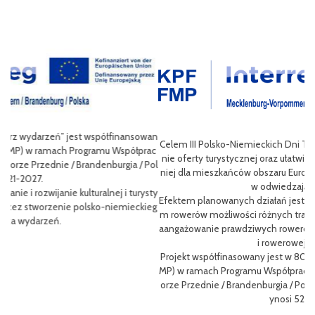
wan
Celem III Polsko-Niemieckich Dni Turystyki Rowerowej jest wzbogace
ac
nie oferty turystycznej oraz ułatwienie transgranicznego dostępu do
Pol
niej dla mieszkańców obszaru Euroregionu Pomerania jak i dla turystó
P
w odwiedzających region.
sty
ng
Efektem planowanych działań jest przybliżenie zwykłym użytkowniko
eg
h
m rowerów możliwości różnych tras oraz miejsc do zwiedzenia, jak i z
oz
aangażowanie prawdziwych rowerowych pasjonatów w rozwój turystk
i rowerowej w regionie.
L
Projekt współfinasowany jest w 80% z Funduszu Małych Projektów (F
me
MP) w ramach Programu Współpracy Interreg VI A Meklemburgia-Pom
gf
orze Przednie / Brandenburgia / Polska 2021-2027.Wartość projektu w
8
ynosi 52 181 euro.
p