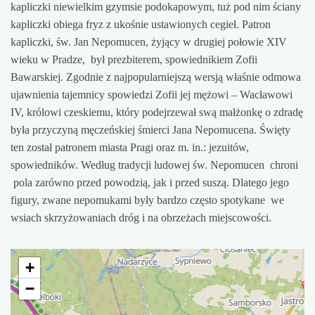
kapliczki niewielkim gzymsie podokapowym, tuż pod nim ściany
kapliczki obiega fryz z ukośnie ustawionych cegieł. Patron
kapliczki, św. Jan Nepomucen, żyjący w drugiej połowie XIV
wieku w Pradze, był prezbiterem, spowiednikiem Zofii
Bawarskiej. Zgodnie z najpopularniejszą wersją właśnie odmowa
ujawnienia tajemnicy spowiedzi Zofii jej mężowi – Wacławowi
IV, królowi czeskiemu, który podejrzewał swą małżonkę o zdradę
była przyczyną męczeńskiej śmierci Jana Nepomucena. Święty
ten został patronem miasta Pragi oraz m. in.: jezuitów,
spowiedników. Według tradycji ludowej św. Nepomucen chroni
pola zarówno przed powodzią, jak i przed suszą. Dlatego jego
figury, zwane nepomukami były bardzo często spotykane we
wsiach skrzyżowaniach dróg i na obrzeżach miejscowości.
+
−