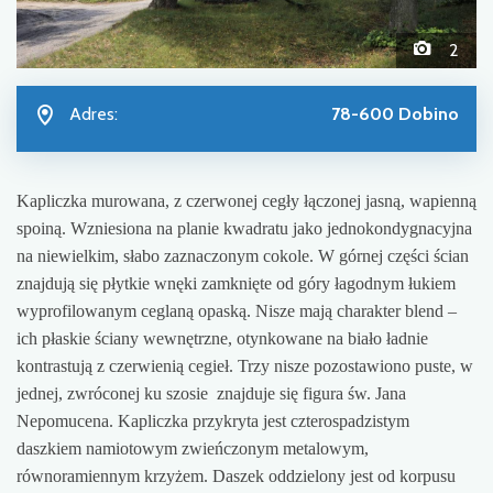
2
Adres:
78-600 Dobino
Kapliczka murowana, z czerwonej cegły łączonej jasną, wapienną
spoiną. Wzniesiona na planie kwadratu jako jednokondygnacyjna
na niewielkim, słabo zaznaczonym cokole. W górnej części ścian
znajdują się płytkie wnęki zamknięte od góry łagodnym łukiem
wyprofilowanym ceglaną opaską. Nisze mają charakter blend –
ich płaskie ściany wewnętrzne, otynkowane na biało ładnie
kontrastują z czerwienią cegieł. Trzy nisze pozostawiono puste, w
jednej, zwróconej ku szosie znajduje się figura św. Jana
Nepomucena. Kapliczka przykryta jest czterospadzistym
daszkiem namiotowym zwieńczonym metalowym,
równoramiennym krzyżem. Daszek oddzielony jest od korpusu