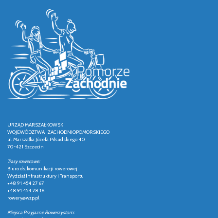
URZĄD MARSZAŁKOWSKI
WOJEWÓDZTWA ZACHODNIOPOMORSKIEGO
ul. Marszałka Józefa Piłsudskiego 40
70-421 Szczecin
Trasy rowerowe:
Biuro ds. komunikacji rowerowej
Wydział Infrastruktury i Transportu
+48 91 454 27 67
+48 91 454 28 16
rowery@wzp.pl
Miejsca Przyjazne Rowerzystom: