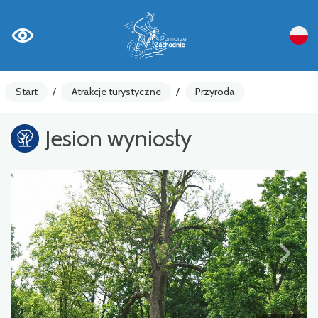
Start
/
Atrakcje turystyczne
/
Przyroda
Jesion wyniosły