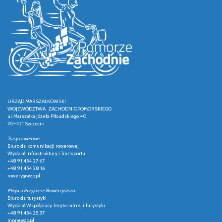
URZĄD MARSZAŁKOWSKI
WOJEWÓDZTWA ZACHODNIOPOMORSKIEGO
ul. Marszałka Józefa Piłsudskiego 40
70-421 Szczecin
Trasy rowerowe:
Biuro ds. komunikacji rowerowej
Wydział Infrastruktury i Transportu
+48 91 454 27 67
+48 91 454 28 16
rowery@wzp.pl
Miejsca Przyjazne Rowerzystom:
Biuro ds. turystyki
Wydział Współpracy Terytorialnej i Turystyki
+48 91 454 25 37
mpr@wzp.pl