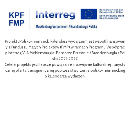
Projekt „Polsko-niemiecki kalendarz wydarzeń” jest współfinansowan
zow
Ce
y z Funduszu Małych Projektów (FMP) w ramach Programu Współprac
rpo
n
y Interreg VI A Meklemburgia-Pomorze Przednie / Brandenburgia / Pol
ni
ska 2021-2027.
re
Celem projektu jest lepsze powiązanie i rozwijanie kulturalnej i turysty
ys
Ef
cznej oferty transgranicznej poprzez stworzenie polsko-niemieckieg
g B
m 
o kalendarza wydarzeń.
aa
lsk
Sz
P
MP
pr
o
uzu
 k
h.
ch