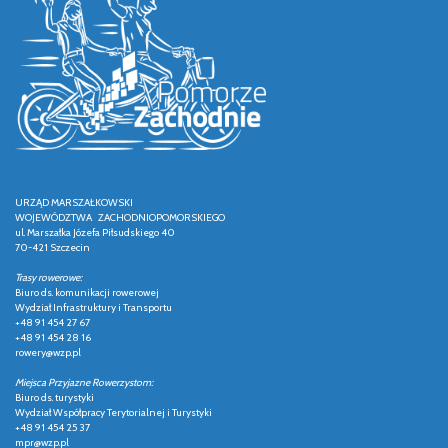
URZĄD MARSZAŁKOWSKI
WOJEWÓDZTWA ZACHODNIOPOMORSKIEGO
ul. Marszałka Józefa Piłsudskiego 40
70-421 Szczecin
Trasy rowerowe:
Biuro ds. komunikacji rowerowej
Wydział Infrastruktury i Transportu
+48 91 454 27 67
+48 91 454 28 16
rowery@wzp.pl
Miejsca Przyjazne Rowerzystom:
Biuro ds. turystyki
Wydział Współpracy Terytorialnej i Turystyki
+48 91 454 25 37
mpr@wzp.pl