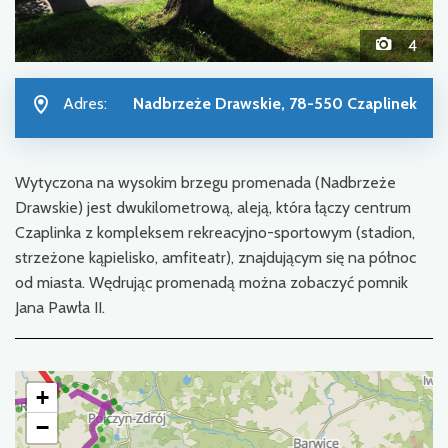
4
Adres:
Nadbrzeże Drawskie, 78-550 Czaplinek
Wytyczona na wysokim brzegu promenada (Nadbrzeże
Drawskie) jest dwukilometrową, aleją, która łączy centrum
Czaplinka z kompleksem rekreacyjno-sportowym (stadion,
strzeżone kąpielisko, amfiteatr), znajdującym się na północ
od miasta. Wędrując promenadą można zobaczyć pomnik
Jana Pawła II.
+
−