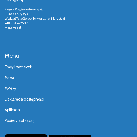
rowery@wzp.pl
Miejsca Przyjazne Rowerzystom:
Biuro ds. turystyki
Wydział Współpracy Terytorialnej i Turystyki
+48 91 454 25 37
mpr@wzp.pl
Menu
Trasy i wycieczki
Mapa
MPR-y
Deklaracja dostępności
Aplikacja
Pobierz aplikację