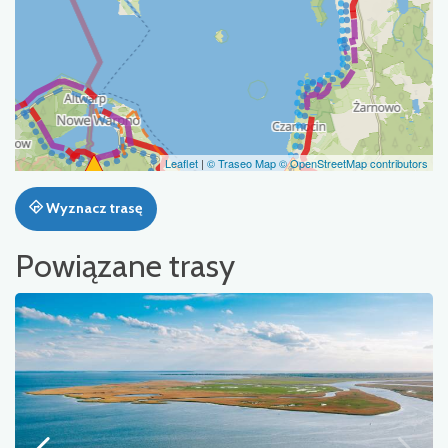
Leaflet
|
© Traseo Map
© OpenStreetMap contributors
Wyznacz trasę
Powiązane trasy