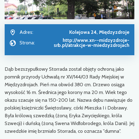
2
Adres:
Kolejowa 24, Międzyzdroje
http://www.xn--midzyzdroje-
Strona:
srb.pl/atrakcje-w-miedzyzdrojach
Dąb bezszypułkowy Storrada został objęty ochroną jako
pomnik przyrody Uchwałą nr XV/144/03 Rady Miejskiej w
Międzyzdrojach. Pień ma obwód 380 cm. Drzewo osiąga
wysokość 16 m. Średnica jego korony ma 20 m. Wiek tego
okazu szacuje się na 150-200 lat. Nazwa dębu nawiązuje do
polskiej księżniczki Świętosławy, córki Mieszka I i Dobrawy.
Była królową szwedzką (żoną Eryka Zwycięskiego, króla
Szwecji) i duńską (żoną Swena Widłobrodego, króla Danii). Jej
szwedzkie imię brzmiało Storrada, co oznacza "dumna".