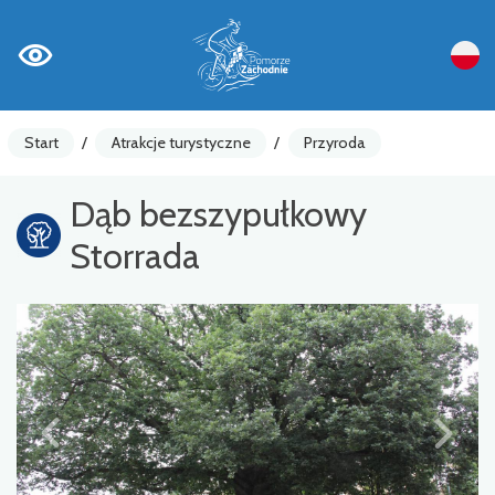
Start
/
Atrakcje turystyczne
/
Przyroda
Dąb bezszypułkowy
Storrada