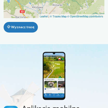
Leaflet
|
© Traseo Map
© OpenStreetMap contributors
Wyznacz trasę