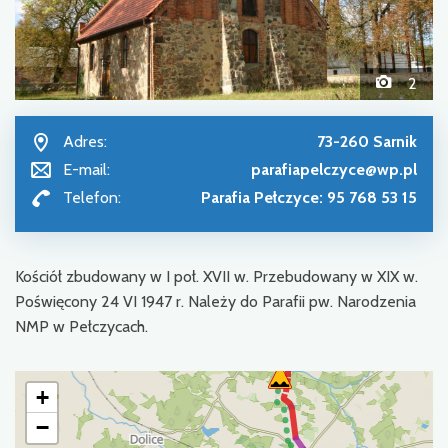
2
Adres:
73-260 Sarnik
E-mail:
parafiapelczyce@wp.pl
Telefon:
Parafia Pełczyce: 95 768 53 15
Kościół zbudowany w I poł. XVII w. Przebudowany w XIX w.
Poświęcony 24 VI 1947 r. Należy do Parafii pw. Narodzenia
NMP w Pełczycach.
+
−