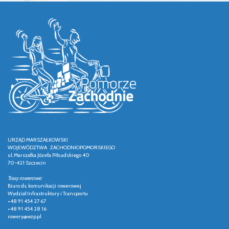
URZĄD MARSZAŁKOWSKI
WOJEWÓDZTWA ZACHODNIOPOMORSKIEGO
ul. Marszałka Józefa Piłsudskiego 40
70-421 Szczecin
Trasy rowerowe:
Biuro ds. komunikacji rowerowej
Wydział Infrastruktury i Transportu
+48 91 454 27 67
+48 91 454 28 16
rowery@wzp.pl