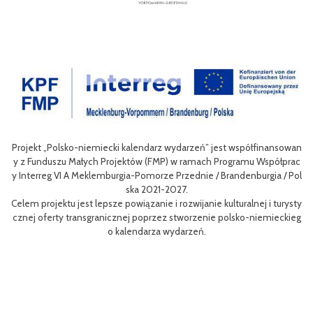
Projekt „Polsko-niemiecki kalendarz wydarzeń” jest współfinansowan
zow
Ce
y z Funduszu Małych Projektów (FMP) w ramach Programu Współprac
rpo
n
y Interreg VI A Meklemburgia-Pomorze Przednie / Brandenburgia / Pol
ni
ska 2021-2027.
re
Celem projektu jest lepsze powiązanie i rozwijanie kulturalnej i turysty
ys
Ef
cznej oferty transgranicznej poprzez stworzenie polsko-niemieckieg
g B
m 
o kalendarza wydarzeń.
aa
lsk
Sz
P
MP
pr
o
uzu