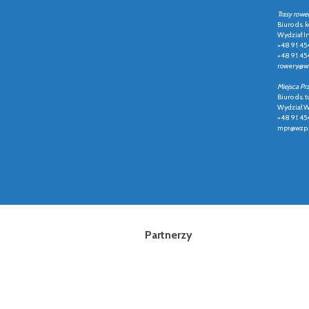
Trasy rowe
Biuro ds.
Wydział In
+48 91 45
+48 91 45
rowery@wz
Miejsca Pr
Biuro ds. t
Wydział Ws
+48 91 45
mpr@wzp.
Partnerzy