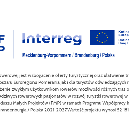
werowej jest wzbogacenie oferty turystycznej oraz ułatwienie tr
zaru Euroregionu Pomerania jak i dla turystów odwiedzających reg
enie zwykłym użytkownikom rowerów możliwości różnych tras oraz
ziwych rowerowych pasjonatów w rozwój turystki rowerowej w reg
uszu Małych Projektów (FMP) w ramach Programu Współpracy Int
ndenburgia / Polska 2021-2027.Wartość projektu wynosi 52 181 e