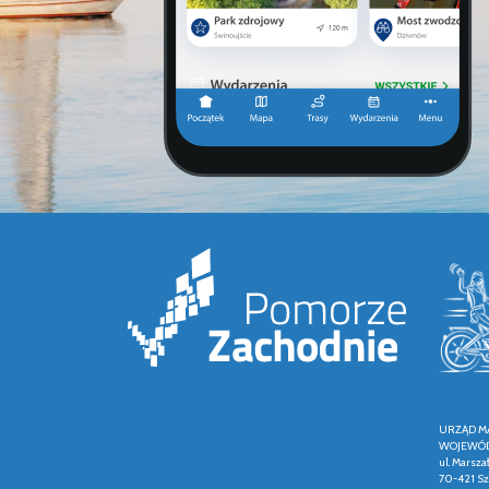
URZĄD M
WOJEWÓD
ul. Marsza
70-421 Sz