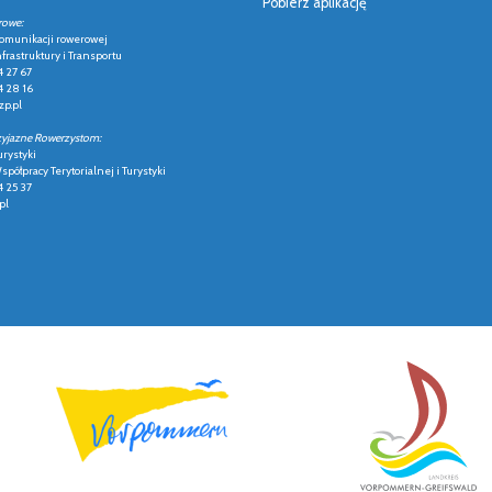
Pobierz aplikację
rowe:
 komunikacji rowerowej
frastruktury i Transportu
4 27 67
4 28 16
p.pl
zyjazne Rowerzystom:
urystyki
półpracy Terytorialnej i Turystyki
4 25 37
pl