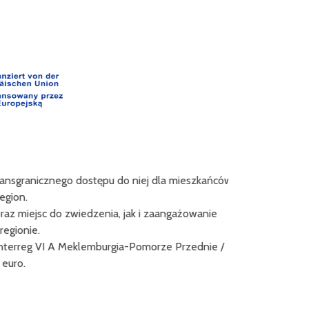
ansgranicznego dostępu do niej dla mieszkańców
Projekt "Innova
ion.
Europa
 miejsc do zwiedzenia, jak i zaangażowanie
Liderem projektu
ionie.
Közhasznú No
erreg VI A Meklemburgia-Pomorze Przednie /
uro.
Celem projektu
nowego zinteg
klimatycznej