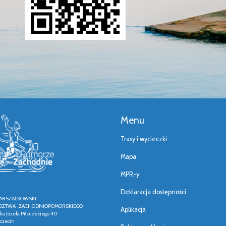
Menu
Trasy i wycieczki
Mapa
MPR-y
Deklaracja dostępności
ARSZAŁKOWSKI
ZTWA ZACHODNIOPOMORSKIEGO
Aplikacja
łka Józefa Piłsudskiego 40
czecin