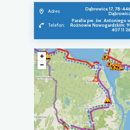
Dąbrowica 17, 78-44
Adres:
Dąbrowic
Parafia pw. św. Antoniego 
Telefon:
Rożnowie Nowogardzkim: 9
407 11 2
+
−