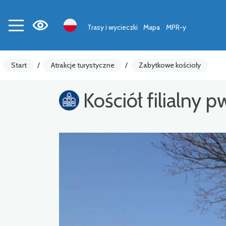
Trasy i wycieczki
Mapa
MPR-y
Start
/
Atrakcje turystyczne
/
Zabytkowe kościoły
Kościół filialny 