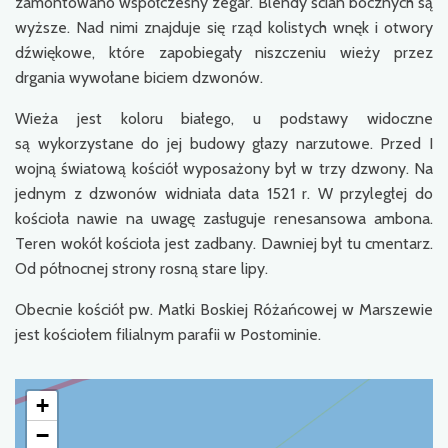
zamontowano współczesny zegar. Blendy ścian bocznych są
wyższe. Nad nimi znajduje się rząd kolistych wnęk i otwory
dźwiękowe, które zapobiegały niszczeniu wieży przez
drgania wywołane biciem dzwonów.
Wieża jest koloru białego, u podstawy widoczne
są wykorzystane do jej budowy głazy narzutowe. Przed I
wojną światową kościół wyposażony był w trzy dzwony. Na
jednym z dzwonów widniała data 1521 r. W przyległej do
kościoła nawie na uwagę zasługuje renesansowa ambona.
Teren wokół kościoła jest zadbany. Dawniej był tu cmentarz.
Od północnej strony rosną stare lipy.
Obecnie kościół pw. Matki Boskiej Różańcowej w Marszewie
jest kościołem filialnym parafii w Postominie.
+
−