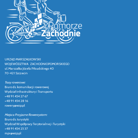
URZĄD MARSZAŁKOWSKI
WOJEWÓDZTWA ZACHODNIOPOMORSKIEGO
ul. Marszałka Józefa Piłsudskiego 40
70-421 Szczecin
Trasy rowerowe:
Biuro ds. komunikacji rowerowej
Wydział Infrastruktury i Transportu
+48 91 454 27 67
+48 91 454 28 16
rowery@wzp.pl
Miejsca Przyjazne Rowerzystom:
Biuro ds. turystyki
Wydział Współpracy Terytorialnej i Turystyki
+48 91 454 25 37
mpr@wzp.pl