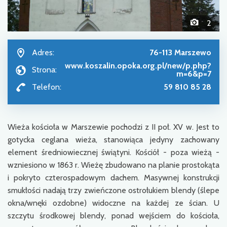
2
Adres:
76-113 Marszewo
www.koszalin.opoka.org.pl/new/p.php?
Strona:
m=6&p=7
Telefon:
59 810 85 28
Wieża kościoła w Marszewie pochodzi z II poł. XV w. Jest to
gotycka ceglana wieża, stanowiąca jedyny zachowany
element średniowiecznej świątyni. Kościół - poza wieżą -
wzniesiono w 1863 r. Wieżę zbudowano na planie prostokąta
i pokryto czterospadowym dachem. Masywnej konstrukcji
smukłości nadają trzy zwieńczone ostrołukiem blendy (ślepe
okna/wnęki ozdobne) widoczne na każdej ze ścian. U
szczytu środkowej blendy, ponad wejściem do kościoła,