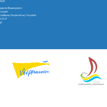
p.pl
zyjazne Rowerzystom:
urystyki
półpracy Terytorialnej i Turystyki
4 25 37
pl