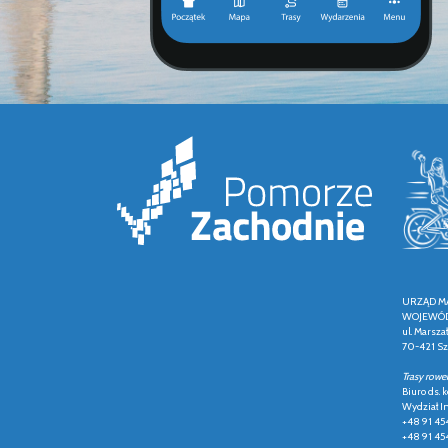
URZĄD M
WOJEWÓD
ul. Marsza
70-421 Sz
Trasy rowe
Biuro ds.
Wydział In
+48 91 45
+48 91 45