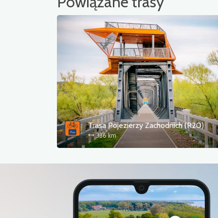
Powiązane trasy
Trasa Pojezierzy Zachodnich (R20)
336 km