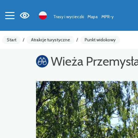
Trasy i wycieczki
Mapa
MPR-y
Start
/
Atrakcje turystyczne
/
Punkt widokowy
Wieża Przemysł