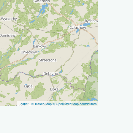
Leaflet
|
© Traseo Map
© OpenStreetMap contributors