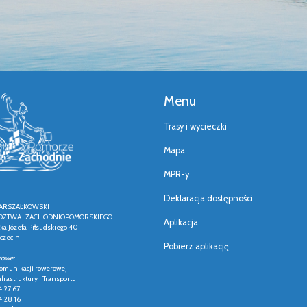
Menu
Trasy i wycieczki
Mapa
MPR-y
Deklaracja dostępności
ARSZAŁKOWSKI
ZTWA ZACHODNIOPOMORSKIEGO
Aplikacja
łka Józefa Piłsudskiego 40
czecin
Pobierz aplikację
rowe:
 komunikacji rowerowej
frastruktury i Transportu
4 27 67
4 28 16