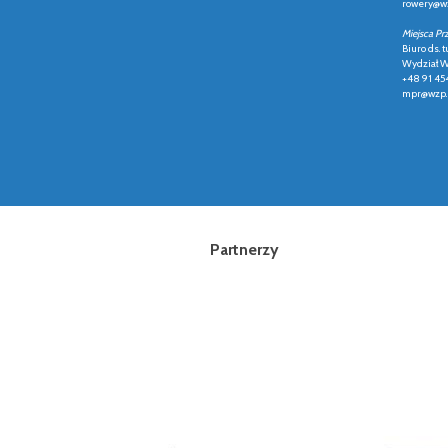
rowery@wz
Miejsca Pr
Biuro ds. t
Wydział Ws
+48 91 45
mpr@wzp.
Partnerzy