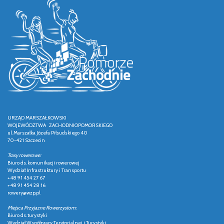
URZĄD MARSZAŁKOWSKI
WOJEWÓDZTWA ZACHODNIOPOMORSKIEGO
ul. Marszałka Józefa Piłsudskiego 40
70-421 Szczecin
Trasy rowerowe:
Biuro ds. komunikacji rowerowej
Wydział Infrastruktury i Transportu
+48 91 454 27 67
+48 91 454 28 16
rowery@wzp.pl
Miejsca Przyjazne Rowerzystom:
Biuro ds. turystyki
Wydział Współpracy Terytorialnej i Turystyki