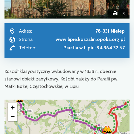
3
Adres:
78-331 Nielep
Strona:
www.lipie.koszalin.opoka.org.pl
Telefon:
Parafia w Lipiu: 94 364 32 67
Kościół klasycystyczny wybudowany w 1838 r., obecnie
stanowi obiekt zabytkowy. Kościół należy do Parafii pw.
Matki Bożej Częstochowskiej w Lipiu.
+
−