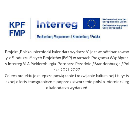
sko-niemiecki kalendarz wydarzeń” jest współfinansowan
Celem III Polsko
u Małych Projektów (FMP) w ramach Programu Współprac
nie oferty turys
I A Meklemburgia-Pomorze Przednie / Brandenburgia / Pol
niej dla mieszkań
ska 2021-2027.
u jest lepsze powiązanie i rozwijanie kulturalnej i turysty
Efektem planowan
y transgranicznej poprzez stworzenie polsko-niemieckieg
m rowerów możliwo
o kalendarza wydarzeń.
aangażowanie pra
Projekt współfin
MP) w ramach Pro
orze Przednie / 