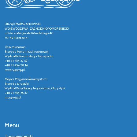
URZĄD MARSZAŁKOWSKI
WOJEWÓDZTWA ZACHODNIOPOMORSKIEGO
ul. Marszałka Józefa Piłsudskiego 40
70-421 Szczecin
Trasy rowerowe:
Biuro ds. komunikacji rowerowej
Wydział Infrastruktury i Transportu
+48 91 454 27 67
+48 91 454 28 16
rowery@wzp.pl
Miejsca Przyjazne Rowerzystom:
Biuro ds. turystyki
Wydział Współpracy Terytorialnej i Turystyki
+48 91 454 25 37
mpr@wzp.pl
Menu
Trasy i wycieczki