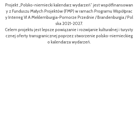
Projekt „Polsko-niemiecki kalendarz wydarzeń” jest współfinansowan
zow
Ce
y z Funduszu Małych Projektów (FMP) w ramach Programu Współprac
rpo
n
y Interreg VI A Meklemburgia-Pomorze Przednie / Brandenburgia / Pol
ni
ska 2021-2027.
re
Celem projektu jest lepsze powiązanie i rozwijanie kulturalnej i turysty
ys
Ef
cznej oferty transgranicznej poprzez stworzenie polsko-niemieckieg
g B
m 
o kalendarza wydarzeń.
aa
lsk
Sz
P
MP
pr
o
uzu
 k
h.
ch
Zac
rys
ć c
t z
(EF