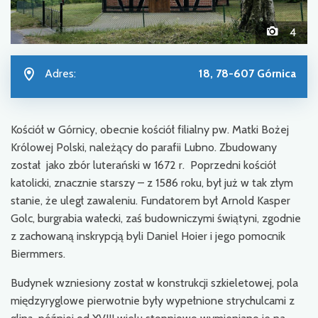
4
Adres:
18, 78-607 Górnica
Kościół w Górnicy, obecnie kościół filialny pw. Matki Bożej
Królowej Polski, należący do parafii Lubno. Zbudowany
został jako zbór luterański w 1672 r. Poprzedni kościół
katolicki, znacznie starszy – z 1586 roku, był już w tak złym
stanie, że uległ zawaleniu. Fundatorem był Arnold Kasper
Golc, burgrabia wałecki, zaś budowniczymi świątyni, zgodnie
z zachowaną inskrypcją byli Daniel Hoier i jego pomocnik
Biermmers.
Budynek wzniesiony został w konstrukcji szkieletowej, pola
międzyryglowe pierwotnie były wypełnione strychulcami z