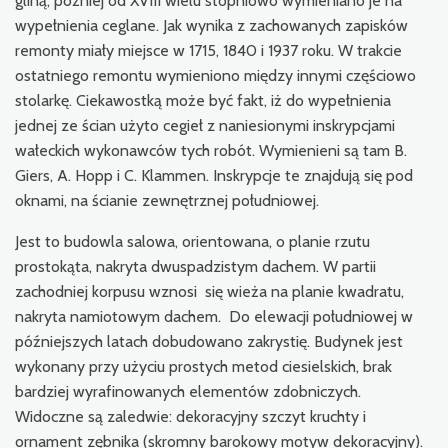
gliną, później od XVIII wielu stopniowo wymieniano je na
wypełnienia ceglane. Jak wynika z zachowanych zapisków
remonty miały miejsce w 1715, 1840 i 1937 roku. W trakcie
ostatniego remontu wymieniono między innymi częściowo
stolarkę. Ciekawostką może być fakt, iż do wypełnienia
jednej ze ścian użyto cegieł z naniesionymi inskrypcjami
wałeckich wykonawców tych robót. Wymienieni są tam B.
Giers, A. Hopp i C. Klammen. Inskrypcje te znajdują się pod
oknami, na ścianie zewnętrznej południowej.
Jest to budowla salowa, orientowana, o planie rzutu
prostokąta, nakryta dwuspadzistym dachem. W partii
zachodniej korpusu wznosi się wieża na planie kwadratu,
nakryta namiotowym dachem. Do elewacji południowej w
późniejszych latach dobudowano zakrystię. Budynek jest
wykonany przy użyciu prostych metod ciesielskich, brak
bardziej wyrafinowanych elementów zdobniczych.
Widoczne są zaledwie: dekoracyjny szczyt kruchty i
ornament zębnika (skromny barokowy motyw dekoracyjny).