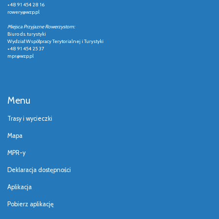
+48 91 454 28 16
rowery@wzp.pl
Miejsca Przyjazne Rowerzystom:
Biuro ds. turystyki
Wydział Współpracy Terytorialnej i Turystyki
+48 91 454 25 37
mpr@wzp.pl
Menu
Trasy i wycieczki
Mapa
MPR-y
Deklaracja dostępności
Aplikacja
Pobierz aplikację