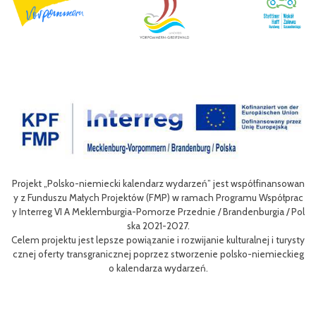
Projekt „Polsko-niemiecki kalendarz wydarzeń” jest współfinansowan
zow
Ce
y z Funduszu Małych Projektów (FMP) w ramach Programu Współprac
rpo
n
y Interreg VI A Meklemburgia-Pomorze Przednie / Brandenburgia / Pol
ni
ska 2021-2027.
re
Celem projektu jest lepsze powiązanie i rozwijanie kulturalnej i turysty
ys
Ef
cznej oferty transgranicznej poprzez stworzenie polsko-niemieckieg
g B
m 
o kalendarza wydarzeń.
aa
lsk
Sz
P