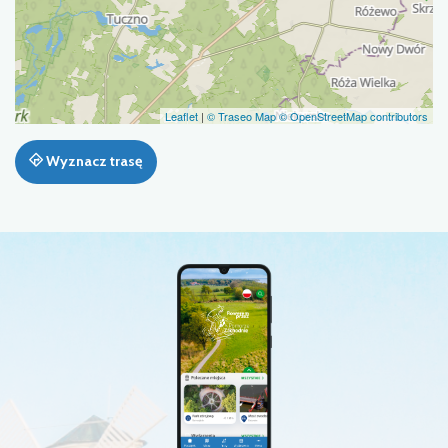
Leaflet
|
© Traseo Map
© OpenStreetMap contributors
Wyznacz trasę