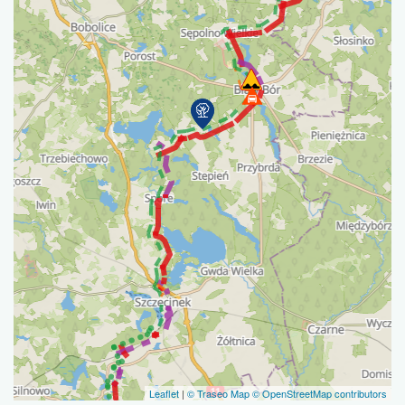
Leaflet
|
© Traseo Map
© OpenStreetMap contributors