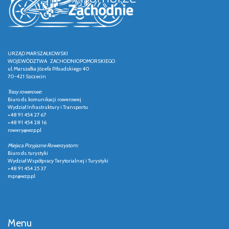
URZĄD MARSZAŁKOWSKI
WOJEWÓDZTWA ZACHODNIOPOMORSKIEGO
ul. Marszałka Józefa Piłsudskiego 40
70-421 Szczecin
Trasy rowerowe:
Biuro ds. komunikacji rowerowej
Wydział Infrastruktury i Transportu
+48 91 454 27 67
+48 91 454 28 16
rowery@wzp.pl
Miejsca Przyjazne Rowerzystom:
Biuro ds. turystyki
Wydział Współpracy Terytorialnej i Turystyki
+48 91 454 25 37
mpr@wzp.pl
Menu