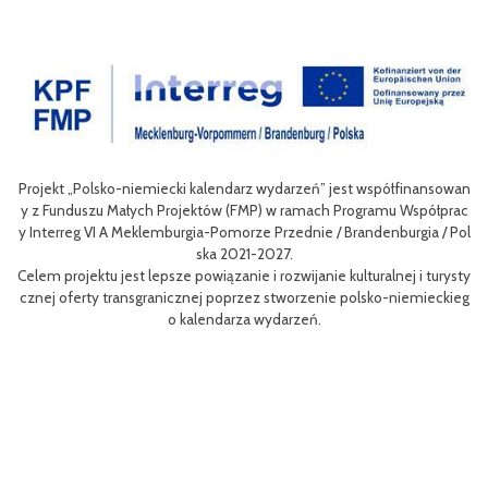
Projekt „Polsko-niemiecki kalendarz wydarzeń” jest współfinansowan
ow
Ce
y z Funduszu Małych Projektów (FMP) w ramach Programu Współprac
po
ni
y Interreg VI A Meklemburgia-Pomorze Przednie / Brandenburgia / Pol
ni
ska 2021-2027.
e
Celem projektu jest lepsze powiązanie i rozwijanie kulturalnej i turysty
ys
Ef
cznej oferty transgranicznej poprzez stworzenie polsko-niemieckieg
 B
m 
o kalendarza wydarzeń.
aa
sk
Sz
Pr
MP
pr
or
zu
 k
.