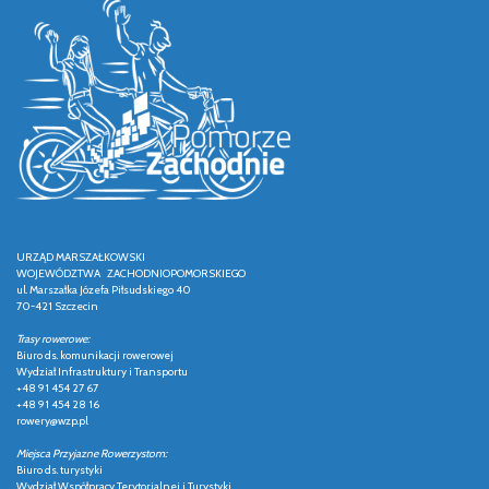
URZĄD MARSZAŁKOWSKI
WOJEWÓDZTWA ZACHODNIOPOMORSKIEGO
ul. Marszałka Józefa Piłsudskiego 40
70-421 Szczecin
Trasy rowerowe:
Biuro ds. komunikacji rowerowej
Wydział Infrastruktury i Transportu
+48 91 454 27 67
+48 91 454 28 16
rowery@wzp.pl
Miejsca Przyjazne Rowerzystom:
Biuro ds. turystyki
Wydział Współpracy Terytorialnej i Turystyki