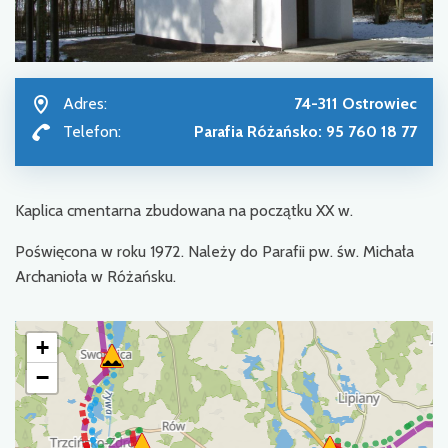
Adres:
74-311 Ostrowiec
Telefon:
Parafia Różańsko: 95 760 18 77
Kaplica cmentarna zbudowana na początku XX w.
Poświęcona w roku 1972. Należy do Parafii pw. św. Michała
Archanioła w Różańsku.
+
−