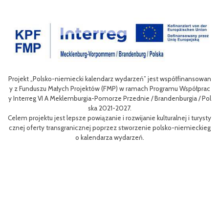
półfinansowan
Celem III Polsko-Niemieckich Dni Turystyki Rowerowej jest 
mu Współprac
nie oferty turystycznej oraz ułatwienie transgranicznego do
nburgia / Pol
niej dla mieszkańców obszaru Euroregionu Pomerania jak i dl
w odwiedzających region.
lnej i turysty
Efektem planowanych działań jest przybliżenie zwykłym uży
o-niemieckieg
m rowerów możliwości różnych tras oraz miejsc do zwiedzenia
aangażowanie prawdziwych rowerowych pasjonatów w rozwój
i rowerowej w regionie.
Projekt współfinasowany jest w 80% z Funduszu Małych Proj
MP) w ramach Programu Współpracy Interreg VI A Meklembu
orze Przednie / Brandenburgia / Polska 2021-2027.Wartość pr
ynosi 52 181 euro.