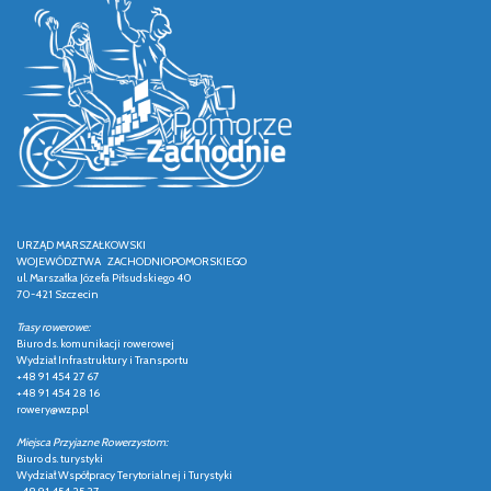
URZĄD MARSZAŁKOWSKI
WOJEWÓDZTWA ZACHODNIOPOMORSKIEGO
ul. Marszałka Józefa Piłsudskiego 40
70-421 Szczecin
Trasy rowerowe:
Biuro ds. komunikacji rowerowej
Wydział Infrastruktury i Transportu
+48 91 454 27 67
+48 91 454 28 16
rowery@wzp.pl
Miejsca Przyjazne Rowerzystom:
Biuro ds. turystyki
Wydział Współpracy Terytorialnej i Turystyki