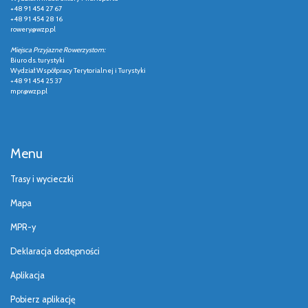
+48 91 454 27 67
+48 91 454 28 16
rowery@wzp.pl
Miejsca Przyjazne Rowerzystom:
Biuro ds. turystyki
Wydział Współpracy Terytorialnej i Turystyki
+48 91 454 25 37
mpr@wzp.pl
Menu
Trasy i wycieczki
Mapa
MPR-y
Deklaracja dostępności
Aplikacja
Pobierz aplikację