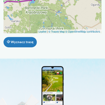
Leaflet
|
© Traseo Map
© OpenStreetMap contributors
Wyznacz trasę