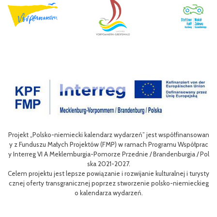
ojekt „Polsko-niemiecki kalendarz wydarzeń” jest współfinansowan
Celem 
 z Funduszu Małych Projektów (FMP) w ramach Programu Współprac
nie of
Interreg VI A Meklemburgia-Pomorze Przednie / Brandenburgia / Pol
niej d
ska 2021-2027.
lem projektu jest lepsze powiązanie i rozwijanie kulturalnej i turysty
Efekte
znej oferty transgranicznej poprzez stworzenie polsko-niemieckieg
m rower
o kalendarza wydarzeń.
aangaż