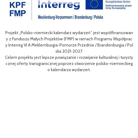
spółfinansowan
Celem III Polsko-Niemieckich Dni Turystyki Rowerowej jes
ramu Współprac
nie oferty turystycznej oraz ułatwienie transgranicznego d
denburgia / Pol
niej dla mieszkańców obszaru Euroregionu Pomerania jak i d
w odwiedzających region.
ralnej i turysty
Efektem planowanych działań jest przybliżenie zwykłym u
ko-niemieckieg
m rowerów możliwości różnych tras oraz miejsc do zwiedzeni
aangażowanie prawdziwych rowerowych pasjonatów w rozwó
i rowerowej w regionie.
Projekt współfinasowany jest w 80% z Funduszu Małych Pro
MP) w ramach Programu Współpracy Interreg VI A Meklemb
orze Przednie / Brandenburgia / Polska 2021-2027.Wartość 
ynosi 52 181 euro.