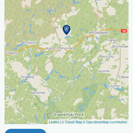
Leaflet
|
© Traseo Map
© OpenStreetMap contributors