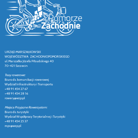
URZĄD MARSZAŁKOWSKI
WOJEWÓDZTWA ZACHODNIOPOMORSKIEGO
ul. Marszałka Józefa Piłsudskiego 40
70-421 Szczecin
Trasy rowerowe:
Biuro ds. komunikacji rowerowej
Wydział Infrastruktury i Transportu
+48 91 454 27 67
+48 91 454 28 16
rowery@wzp.pl
Miejsca Przyjazne Rowerzystom:
Biuro ds. turystyki
Wydział Współpracy Terytorialnej i Turystyki
+48 91 454 25 37
mpr@wzp.pl