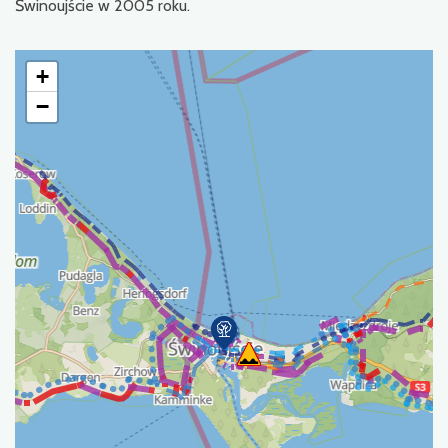
Świnoujście w 2005 roku.
+
−