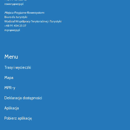
rowery@wzp.pl
Miejsca Przyjazne Rowerzystom:
Biuro ds. turystyki
Wydział Współpracy Terytorialnej i Turystyki
+48 91 454 25 37
mpr@wzp.pl
Menu
Trasy i wycieczki
Mapa
MPR-y
Deklaracja dostępności
Aplikacja
Pobierz aplikację