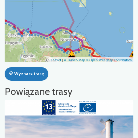
Leaflet
|
© Traseo Map
© OpenStreetMap contributors
Wyznacz trasę
Powiązane trasy