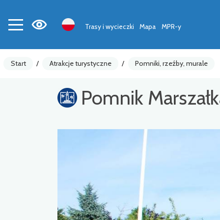
Trasy i wycieczki
Mapa
MPR-y
Start
/
Atrakcje turystyczne
/
Pomniki, rzeźby, murale
Pomnik Marszałka