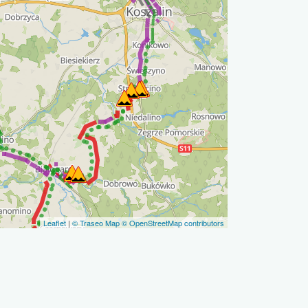
Leaflet
|
© Traseo Map
© OpenStreetMap contributors