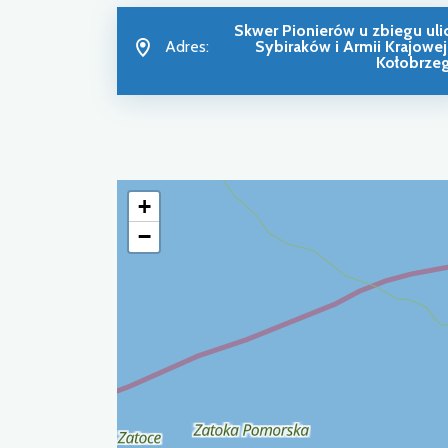
Skwer Pionierów u zbiegu uli
Adres:
Sybiraków i Armii Krajowej
Kołobrze
+
−