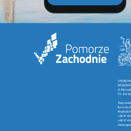
URZĄD M
WOJEWÓD
ul. Marsza
70-421 Sz
Trasy rowe
Biuro ds.
Wydział In
+48 91 45
+48 91 45
rowery@wz