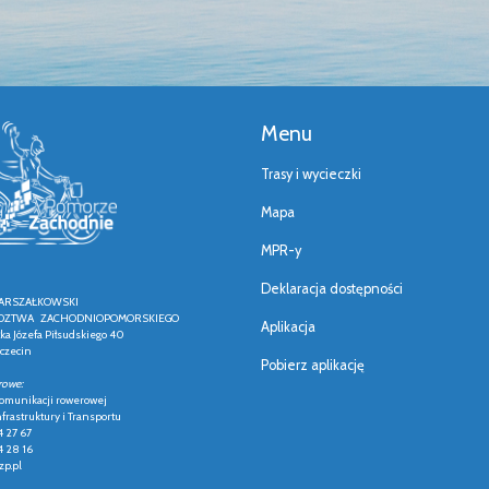
Menu
Trasy i wycieczki
Mapa
MPR-y
Deklaracja dostępności
ARSZAŁKOWSKI
ZTWA ZACHODNIOPOMORSKIEGO
Aplikacja
łka Józefa Piłsudskiego 40
czecin
Pobierz aplikację
rowe:
 komunikacji rowerowej
frastruktury i Transportu
4 27 67
4 28 16
p.pl