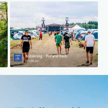
Kołobrzeg - Pol'and'Rock
138 km