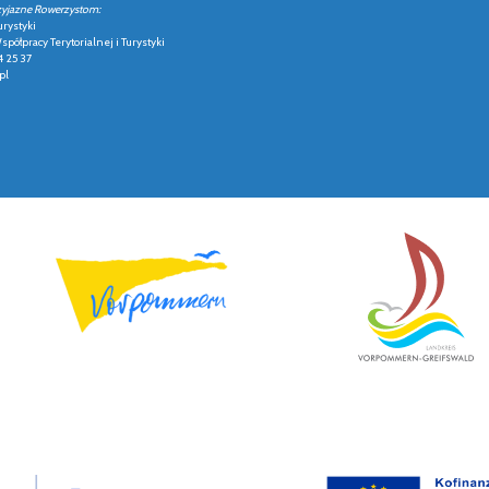
zyjazne Rowerzystom:
urystyki
półpracy Terytorialnej i Turystyki
4 25 37
pl