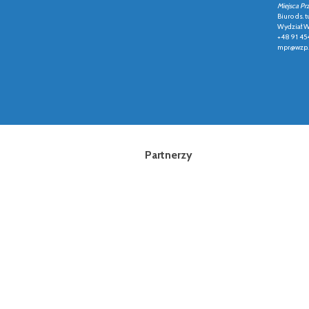
Miejsca Pr
Biuro ds. t
Wydział Ws
+48 91 45
mpr@wzp.
Partnerzy