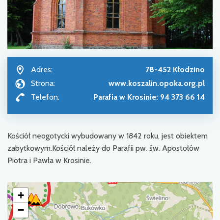
Adres:
78-452 Kłodzino
Strona:
www.koszalin.opoka.org.pl
Telefon:
Parafia w Krosinie: 94 373 66 14
Kościół neogotycki wybudowany w 1842 roku, jest obiektem
zabytkowym.Kościół należy do Parafii pw. św. Apostołów
Piotra i Pawła w Krosinie.
+
−