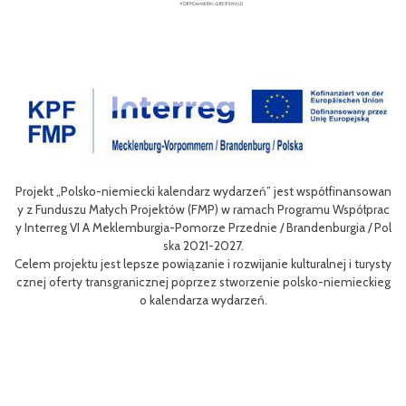
ansowan
Celem III Polsko-Niemieckich Dni Turystyki Rowerowej jest wzboga
ółprac
nie oferty turystycznej oraz ułatwienie transgranicznego dostępu 
a / Pol
niej dla mieszkańców obszaru Euroregionu Pomerania jak i dla turys
w odwiedzających region.
 turysty
Efektem planowanych działań jest przybliżenie zwykłym użytkowni
ieckieg
m rowerów możliwości różnych tras oraz miejsc do zwiedzenia, jak i
aangażowanie prawdziwych rowerowych pasjonatów w rozwój turys
i rowerowej w regionie.
Projekt współfinasowany jest w 80% z Funduszu Małych Projektów 
MP) w ramach Programu Współpracy Interreg VI A Meklemburgia-P
orze Przednie / Brandenburgia / Polska 2021-2027.Wartość projektu
ynosi 52 181 euro.