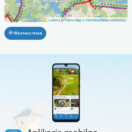
Leaflet
|
© Traseo Map
© OpenStreetMap contributors
Wyznacz trasę