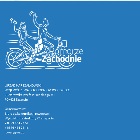
URZĄD MARSZAŁKOWSKI
WOJEWÓDZTWA ZACHODNIOPOMORSKIEGO
ul. Marszałka Józefa Piłsudskiego 40
70-421 Szczecin
Trasy rowerowe:
Biuro ds. komunikacji rowerowej
Wydział Infrastruktury i Transportu
+48 91 454 27 67
+48 91 454 28 16
rowery@wzp.pl