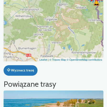
Leaflet
|
© Traseo Map
© OpenStreetMap contributors
Wyznacz trasę
Powiązane trasy