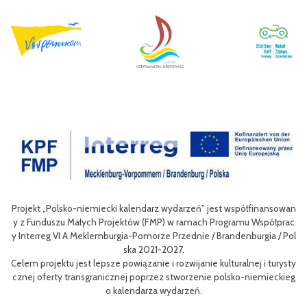
ansowan
Celem III Polsko-Niemieckich Dni Turystyki Rowerowej jest wzboga
ółprac
nie oferty turystycznej oraz ułatwienie transgranicznego dostępu 
a / Pol
niej dla mieszkańców obszaru Euroregionu Pomerania jak i dla turys
w odwiedzających region.
 turysty
Efektem planowanych działań jest przybliżenie zwykłym użytkowni
ieckieg
m rowerów możliwości różnych tras oraz miejsc do zwiedzenia, jak i
aangażowanie prawdziwych rowerowych pasjonatów w rozwój turys