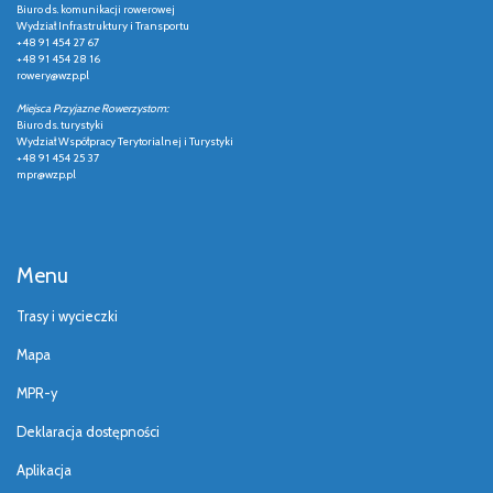
Biuro ds. komunikacji rowerowej
Wydział Infrastruktury i Transportu
+48 91 454 27 67
+48 91 454 28 16
rowery@wzp.pl
Miejsca Przyjazne Rowerzystom:
Biuro ds. turystyki
Wydział Współpracy Terytorialnej i Turystyki
+48 91 454 25 37
mpr@wzp.pl
Menu
Trasy i wycieczki
Mapa
MPR-y
Deklaracja dostępności
Aplikacja