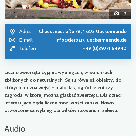
2
Adres:
Chausseestraße 76, 17373 Ueckermünde
E-mail:
info@tierpark-ueckermuende.de
Telefon:
+49 (0)39771 54940
Liczne zwierzęta żyją na wybiegach, w warunkach
zbliżonych do naturalnych. Są tu również obiekty, do
których można wejść – małpi las, ogród jeleni czy
zagroda, w której można głaskać zwierzęta. Dla dzieci
interesujące będą liczne możliwości zabaw. Nowo
otworzone są wybieg dla wilków i akwarium zalewu.
Audio