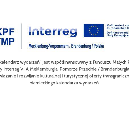
werowej jest wzbogacenie oferty turystycznej oraz ułatwienie tr
zaru Euroregionu Pomerania jak i dla turystów odwiedzających reg
enie zwykłym użytkownikom rowerów możliwości różnych tras oraz
ziwych rowerowych pasjonatów w rozwój turystki rowerowej w reg
uszu Małych Projektów (FMP) w ramach Programu Współpracy Int
ndenburgia / Polska 2021-2027.Wartość projektu wynosi 52 181 e