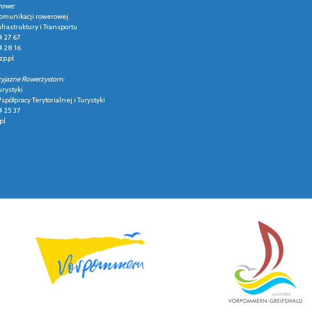
rowe:
 komunikacji rowerowej
frastruktury i Transportu
4 27 67
4 28 16
p.pl
zyjazne Rowerzystom:
urystyki
półpracy Terytorialnej i Turystyki
4 25 37
pl