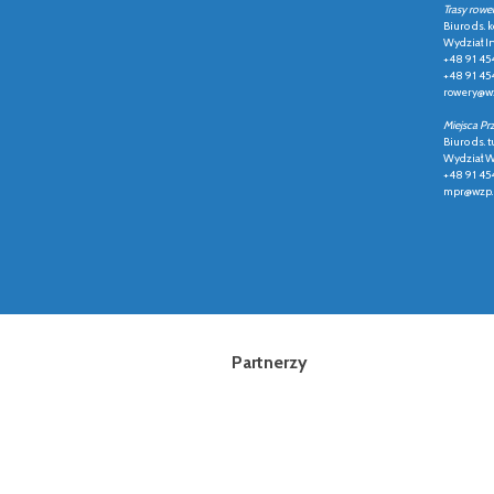
Trasy rowe
Biuro ds.
Wydział In
+48 91 45
+48 91 45
rowery@wz
Miejsca Pr
Biuro ds. t
Wydział Ws
+48 91 45
mpr@wzp.
Partnerzy