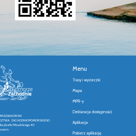
Menu
Trasy i wycieczki
Mapa
MPR-y
Deklaracja dostępności
ARSZAŁKOWSKI
ZTWA ZACHODNIOPOMORSKIEGO
Aplikacja
łka Józefa Piłsudskiego 40
czecin
Pobierz aplikację