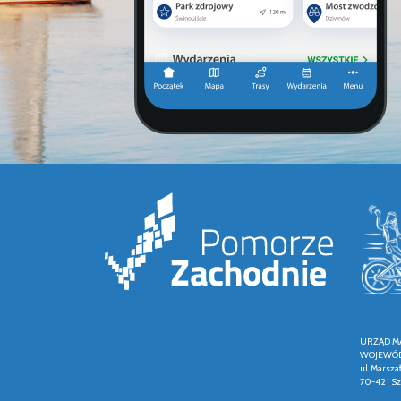
URZĄD M
WOJEWÓD
ul. Marsza
70-421 Sz