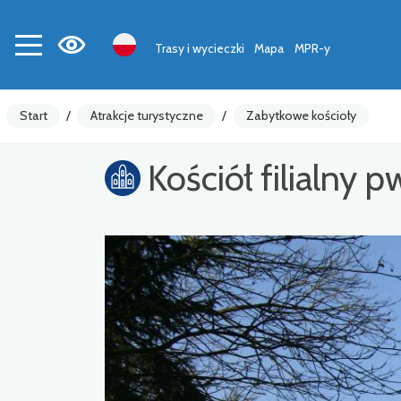
Trasy i wycieczki
Mapa
MPR-y
Start
/
Atrakcje turystyczne
/
Zabytkowe kościoły
Kościół filialny 