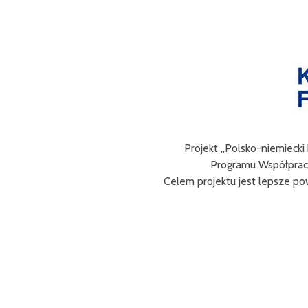
Celem III Polsko-Niemieckich Dni Turystyki Ro
obs
Efektem planowanych działań jest przybliż
prawd
Projekt współfinasowany jest w 80% z Fund
Bra