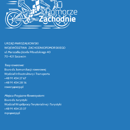
URZĄD MARSZAŁKOWSKI
WOJEWÓDZTWA ZACHODNIOPOMORSKIEGO
ul. Marszałka Józefa Piłsudskiego 40
70-421 Szczecin
Trasy rowerowe:
Biuro ds. komunikacji rowerowej
Wydział Infrastruktury i Transportu
+48 91 454 27 67
+48 91 454 28 16
rowery@wzp.pl
Miejsca Przyjazne Rowerzystom:
Biuro ds. turystyki
Wydział Współpracy Terytorialnej i Turystyki
+48 91 454 25 37
mpr@wzp.pl