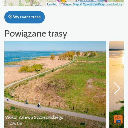
Leaflet
|
© Traseo Map
© OpenStreetMap contributors
Wyznacz trasę
Powiązane trasy
Wokół Zalewu Szczecińskiego
296 km