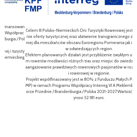
wan
Celem III Polsko-Niemieckich Dni Turystyki Rowerowej jest wzbogace
ac
nie oferty turystycznej oraz ułatwienie transgranicznego dostępu do
Pol
niej dla mieszkańców obszaru Euroregionu Pomerania jak i dla turystó
P
w odwiedzających region.
sty
ng
Efektem planowanych działań jest przybliżenie zwykłym użytkowniko
eg
h
m rowerów możliwości różnych tras oraz miejsc do zwiedzenia, jak i z
oz
aangażowanie prawdziwych rowerowych pasjonatów w rozwój turystk
i rowerowej w regionie.
L
Projekt współfinasowany jest w 80% z Funduszu Małych Projektów (F
me
MP) w ramach Programu Współpracy Interreg VI A Meklemburgia-Pom
gf
orze Przednie / Brandenburgia / Polska 2021-2027.Wartość projektu w
8
ynosi 52 181 euro.
p
To
Ce
ny
ł