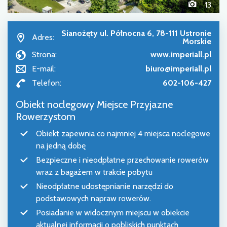
13
Sianożęty ul. Północna 6, 78-111 Ustronie
Adres:
Morskie
Strona:
www.imperiall.pl
E-mail:
biuro@imperiall.pl
Telefon:
602-106-427
Obiekt noclegowy Miejsce Przyjazne
Rowerzystom
Obiekt zapewnia co najmniej 4 miejsca noclegowe
na jedną dobę
Bezpieczne i nieodpłatne przechowanie rowerów
wraz z bagażem w trakcie pobytu
Nieodpłatne udostępnianie narzędzi do
podstawowych napraw rowerów.
Posiadanie w widocznym miejscu w obiekcie
aktualnej informacji o pobliskich punktach