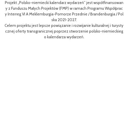
Polsko-niemiecki kalendarz wydarzeń” jest współfinansowan
Celem III Pol
uszu Małych Projektów (FMP) w ramach Programu Współprac
nie oferty tu
g VI A Meklemburgia-Pomorze Przednie / Brandenburgia / Pol
niej dla miesz
ska 2021-2027.
ektu jest lepsze powiązanie i rozwijanie kulturalnej i turysty
Efektem plano
rty transgranicznej poprzez stworzenie polsko-niemieckieg
m rowerów możl
o kalendarza wydarzeń.
aangażowanie 
Projekt współ
MP) w ramach 
orze Przednie