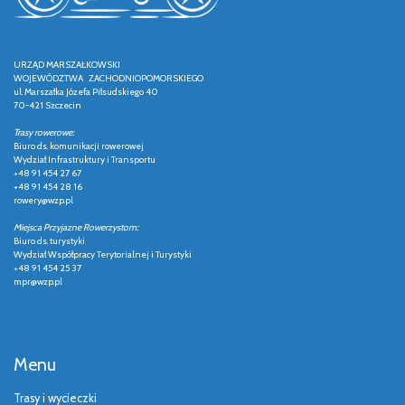
URZĄD MARSZAŁKOWSKI
WOJEWÓDZTWA ZACHODNIOPOMORSKIEGO
ul. Marszałka Józefa Piłsudskiego 40
70-421 Szczecin
Trasy rowerowe:
Biuro ds. komunikacji rowerowej
Wydział Infrastruktury i Transportu
+48 91 454 27 67
+48 91 454 28 16
rowery@wzp.pl
Miejsca Przyjazne Rowerzystom:
Biuro ds. turystyki
Wydział Współpracy Terytorialnej i Turystyki
+48 91 454 25 37
mpr@wzp.pl
Menu
Trasy i wycieczki