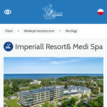
Start
/
Atrakcje turystyczne
/
Noclegi
Imperiall Resort& Medi Spa