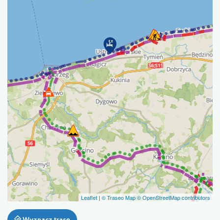
Leaflet
|
© Traseo Map
© OpenStreetMap contributors
Wyznacz trasę