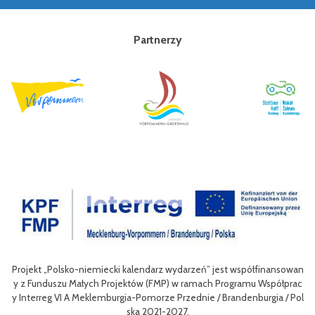
Partnerzy
t „Polsko-niemiecki kalendarz wydarzeń” jest współfinansowan
Celem III P
unduszu Małych Projektów (FMP) w ramach Programu Współprac
nie oferty 
rreg VI A Meklemburgia-Pomorze Przednie / Brandenburgia / Pol
niej dla mi
ska 2021-2027.