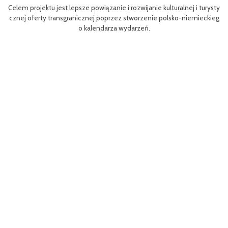
rojektu jest lepsze powiązanie i rozwijanie kulturalnej i turysty
Efektem pla
oferty transgranicznej poprzez stworzenie polsko-niemieckieg
m rowerów m
o kalendarza wydarzeń.
aangażowan
Projekt ws
MP) w rama
orze Przedn