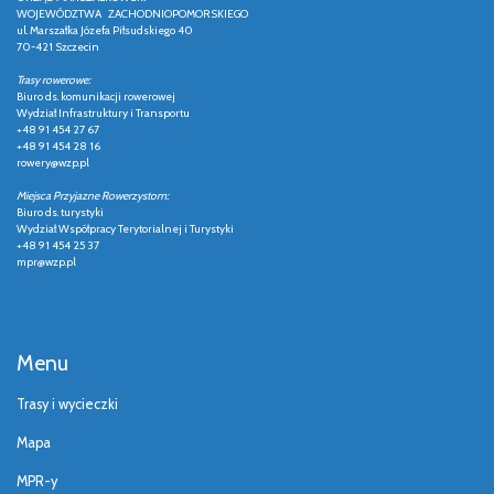
WOJEWÓDZTWA ZACHODNIOPOMORSKIEGO
ul. Marszałka Józefa Piłsudskiego 40
70-421 Szczecin
Trasy rowerowe:
Biuro ds. komunikacji rowerowej
Wydział Infrastruktury i Transportu
+48 91 454 27 67
+48 91 454 28 16
rowery@wzp.pl
Miejsca Przyjazne Rowerzystom:
Biuro ds. turystyki
Wydział Współpracy Terytorialnej i Turystyki
+48 91 454 25 37
mpr@wzp.pl
Menu
Trasy i wycieczki
Mapa
MPR-y