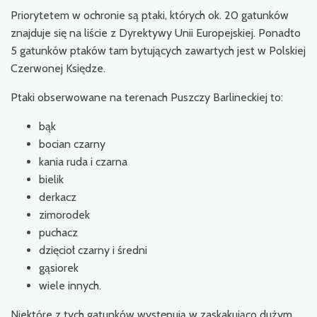
Priorytetem w ochronie są ptaki, których ok. 20 gatunków
znajduje się na liście z Dyrektywy Unii Europejskiej. Ponadto
5 gatunków ptaków tam bytujących zawartych jest w Polskiej
Czerwonej Księdze.
Ptaki obserwowane na terenach Puszczy Barlineckiej to:
bąk
bocian czarny
kania ruda i czarna
bielik
derkacz
zimorodek
puchacz
dzięcioł czarny i średni
gąsiorek
wiele innych.
Niektóre z tych gatunków występują w zaskakująco dużym