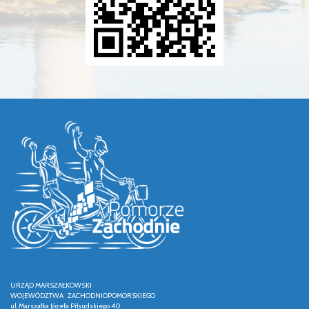
URZĄD MARSZAŁKOWSKI
WOJEWÓDZTWA ZACHODNIOPOMORSKIEGO
ul. Marszałka Józefa Piłsudskiego 40