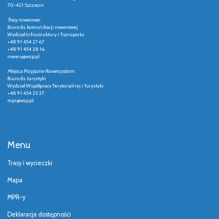
70-421 Szczecin
Trasy rowerowe:
Biuro ds. komunikacji rowerowej
Wydział Infrastruktury i Transportu
+48 91 454 27 67
+48 91 454 28 16
rowery@wzp.pl
Miejsca Przyjazne Rowerzystom:
Biuro ds. turystyki
Wydział Współpracy Terytorialnej i Turystyki
+48 91 454 25 37
mpr@wzp.pl
Menu
Trasy i wycieczki
Mapa
MPR-y
Deklaracja dostępności