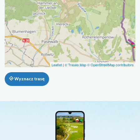
Leaflet
|
© Traseo Map
© OpenStreetMap contributors
Wyznacz trasę