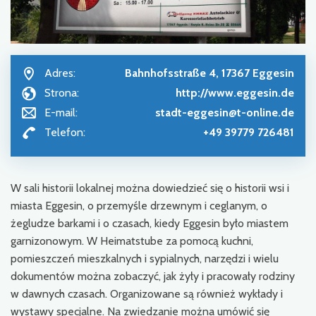
Adres:
Bahnhofsstraße 4, 17367 Eggesin
Strona:
http://www.eggesin.de
E-mail:
stadt-eggesin@t-online.de
Telefon:
+49 39779 726481
W sali historii lokalnej można dowiedzieć się o historii wsi i
miasta Eggesin, o przemyśle drzewnym i ceglanym, o
żegludze barkami i o czasach, kiedy Eggesin było miastem
garnizonowym. W Heimatstube za pomocą kuchni,
pomieszczeń mieszkalnych i sypialnych, narzędzi i wielu
dokumentów można zobaczyć, jak żyły i pracowały rodziny
w dawnych czasach. Organizowane są również wykłady i
wystawy specjalne. Na zwiedzanie można umówić się