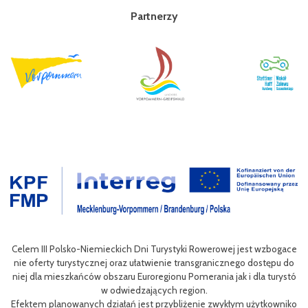
Partnerzy
wan
Celem III Polsko-Niemieckich Dni Turystyki Rowerowej jest wzbogace
ac
nie oferty turystycznej oraz ułatwienie transgranicznego dostępu do
Pol
niej dla mieszkańców obszaru Euroregionu Pomerania jak i dla turystó
P
w odwiedzających region.
sty
ng
Efektem planowanych działań jest przybliżenie zwykłym użytkowniko