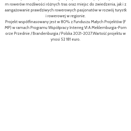
eg
h
m rowerów możliwości różnych tras oraz miejsc do zwiedzenia, jak i z
oz
aangażowanie prawdziwych rowerowych pasjonatów w rozwój turystk
i rowerowej w regionie.
L
Projekt współfinasowany jest w 80% z Funduszu Małych Projektów (F
me
MP) w ramach Programu Współpracy Interreg VI A Meklemburgia-Pom
gf
orze Przednie / Brandenburgia / Polska 2021-2027.Wartość projektu w
8
ynosi 52 181 euro.
p
To
Ce
ny
ł
o 
go
yw
ęd
W 
z
a 
r