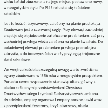
wieku kościół zburzono, a na jego miejscu postawiono nowy,
w neogotyckim stylu. Po 1945 roku stał się kościołem
katolickim.
Jest to kościół trzynawowy, założony na planie prostokąta,
Zbudowany jest z czerwonej cegły. Przy elewacji zachodniej
znajduje się pięciobocznie zakończone prezbiterium, zaś przy
wschodniej przylega wieża założona na planie kwadratu. Do
południowej elewacji prezbiterium przylega prostokątna
zakrystia, a do bocznych ścian wieży przylegają trójboczne
klatki schodowe.
We wnętrzu kościoła szczególną uwagę warto zwrócić na
ograny zbudowane w 1886 roku z neogotyckim prospektem.
Ponadto cenne wyposażenie stanowią: ołtarz główny z
płaskorzeźbionymi przedstawieniami Chrystusa
Zmartwychwstałego i symboli Eucharystycznych, ambona,
chrzcielnica, empory organowa i empory boczne, ławki wraz
z przedpiersiami, feretrony, krzyż ołtarzowy, okucia