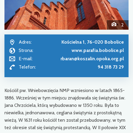
2
Adres:
Kościelna 1, 76-020 Bobolice
Strona:
www.parafia.bobolice.pl
E-mail:
rbaran@koszalin.opoka.org.pl
Telefon:
94 318 73 29
Kościół pw. Wniebowzięcia NMP wzniesiono w latach 1865-
1886. Wcześniej w tym miejscu znajdowała się świątynia św.
Jana Chrzciciela, którą wybudowano w 1350 roku. Była to
niewielka, jednonawowa, ceglana świątynia z prostokątną
wieżą. W 1631 roku kościół ten został przebudowa­ny, w tym
też okresie stał się świątynią protestancką. W II połowie XIX