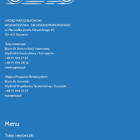
URZĄD MARSZAŁKOWSKI
WOJEWÓDZTWA ZACHODNIOPOMORSKIEGO
ul. Marszałka Józefa Piłsudskiego 40
70-421 Szczecin
Trasy rowerowe:
Biuro ds. komunikacji rowerowej
Wydział Infrastruktury i Transportu
+48 91 454 27 67
+48 91 454 28 16
rowery@wzp.pl
Miejsca Przyjazne Rowerzystom:
Biuro ds. turystyki
Wydział Współpracy Terytorialnej i Turystyki
+48 91 454 25 37
mpr@wzp.pl
Menu
Trasy i wycieczki