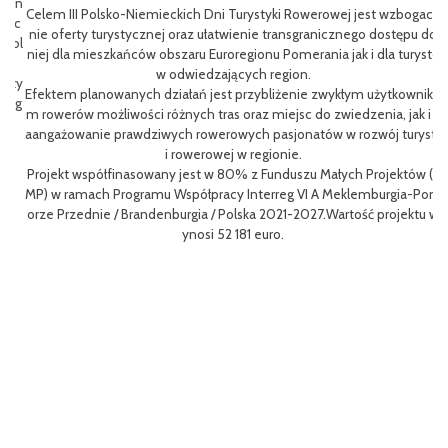
wan
Celem III Polsko-Niemieckich Dni Turystyki Rowerowej jest wzbogace
ac
nie oferty turystycznej oraz ułatwienie transgranicznego dostępu do
Pol
niej dla mieszkańców obszaru Euroregionu Pomerania jak i dla turystó
P
w odwiedzających region.
sty
ng
Efektem planowanych działań jest przybliżenie zwykłym użytkowniko
eg
h
m rowerów możliwości różnych tras oraz miejsc do zwiedzenia, jak i z
oz
aangażowanie prawdziwych rowerowych pasjonatów w rozwój turystk
i rowerowej w regionie.
L
Projekt współfinasowany jest w 80% z Funduszu Małych Projektów (F
me
MP) w ramach Programu Współpracy Interreg VI A Meklemburgia-Pom
gf
orze Przednie / Brandenburgia / Polska 2021-2027.Wartość projektu w
8
ynosi 52 181 euro.
p
To
Ce
ny
ł
o 
go
yw
ęd