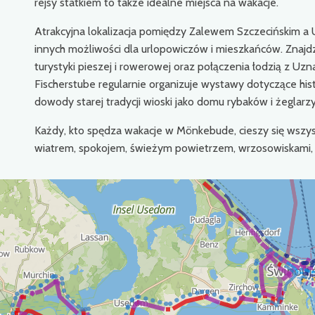
rejsy statkiem to także idealne miejsca na wakacje.
Atrakcyjna lokalizacja pomiędzy Zalewem Szczecińskim a
innych możliwości dla urlopowiczów i mieszkańców. Znajdz
turystyki pieszej i rowerowej oraz połączenia łodzią z U
Fischerstube regularnie organizuje wystawy dotyczące histor
dowody starej tradycji wioski jako domu rybaków i żeglarzy
Każdy, kto spędza wakacje w Mönkebude, cieszy się wszys
wiatrem, spokojem, świeżym powietrzem, wrzosowiskami, tr