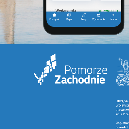
URZĄD M
WOJEWÓD
ul. Marsza
70-421 Sz
Trasy rowe
Biuro ds.