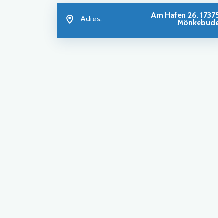
Am Hafen 26, 1737
Adres:
Mönkebud