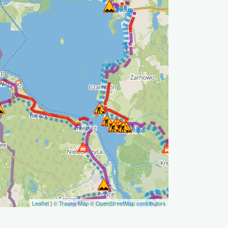
Leaflet
|
© Traseo Map
© OpenStreetMap contributors