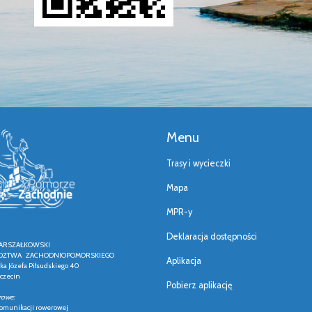
Menu
Trasy i wycieczki
Mapa
MPR-y
Deklaracja dostępności
ARSZAŁKOWSKI
ZTWA ZACHODNIOPOMORSKIEGO
Aplikacja
łka Józefa Piłsudskiego 40
czecin
Pobierz aplikację
rowe:
 komunikacji rowerowej