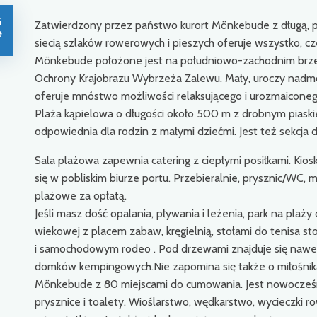
5
Zatwierdzony przez państwo kurort Mönkebude z długą, pł
e
siecią szlaków rowerowych i pieszych oferuje wszystko, c
Mönkebude położone jest na południowo-zachodnim brze
Ochrony Krajobrazu Wybrzeża Zalewu. Mały, uroczy nadmo
oferuje mnóstwo możliwości relaksującego i urozmaicone
Plaża kąpielowa o długości około 500 m z drobnym piaskie
odpowiednia dla rodzin z małymi dziećmi. Jest też sekcja 
Sala plażowa zapewnia catering z ciepłymi posiłkami. Kios
się w pobliskim biurze portu. Przebieralnie, prysznic/WC, m
plażowe za opłatą.
Jeśli masz dość opalania, pływania i leżenia, park na plaży
wiekowej z placem zabaw, kręgielnią, stołami do tenisa s
i samochodowym rodeo . Pod drzewami znajduje się nawet 
domków kempingowych.Nie zapomina się także o miłośnika
Mönkebude z 80 miejscami do cumowania. Jest nowocześn
prysznice i toalety. Wioślarstwo, wędkarstwo, wycieczki r