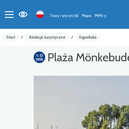
Trasy i wycieczki
Mapa
MPR-y
Start
/
Atrakcje turystyczne
/
Kąpieliska
Plaża Mönkebud