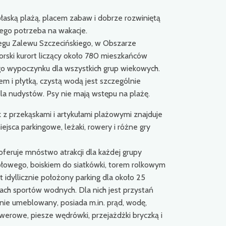
aską plażą, placem zabaw i dobrze rozwiniętą
zego potrzeba na wakacje.
gu Zalewu Szczecińskiego, w Obszarze
rski kurort liczący około 780 mieszkańców
go wypoczynku dla wszystkich grup wiekowych.
m i płytką, czystą wodą jest szczególnie
dla nudystów. Psy nie mają wstępu na plażę.
k z przekąskami i artykułami plażowymi znajduje
iejsca parkingowe, leżaki, rowery i różne gry
 oferuje mnóstwo atrakcji dla każdej grupy
tołowego, boiskiem do siatkówki, torem rolkowym
idyllicznie położony parking dla około 25
ch sportów wodnych. Dla nich jest przystań
ie umeblowany, posiada m.in. prąd, wodę,
owerowe, piesze wędrówki, przejażdżki bryczką i