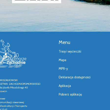
Menu
Trasy i wycieczki
Mapa
MPR-y
Deklaracja dostępności
ARSZAŁKOWSKI
ZTWA ZACHODNIOPOMORSKIEGO
Aplikacja
łka Józefa Piłsudskiego 40
czecin
Pobierz aplikację
rowe:
 komunikacji rowerowej
frastruktury i Transportu
4 27 67