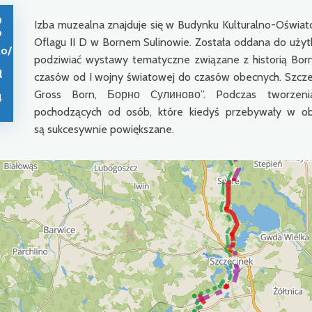
9
Izba muzealna znajduje się w Budynku Kulturalno-Oświat
o
Oflagu II D w Bornem Sulinowie. Została oddana do użyt
ko/
podziwiać wystawy tematyczne związane z historią Borne
l
czasów od I wojny światowej do czasów obecnych. Szczegó
Gross Born, Борно Cулиново”. Podczas tworzenia
4
pochodzących od osób, które kiedyś przebywały w obo
są sukcesywnie powiększane.