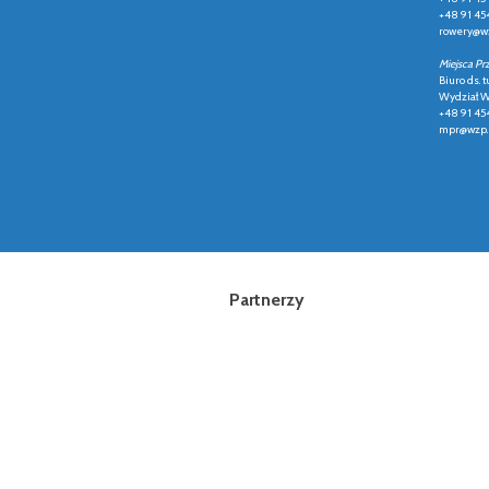
+48 91 45
rowery@wz
Miejsca Pr
Biuro ds. t
Wydział Ws
+48 91 45
mpr@wzp.
Partnerzy