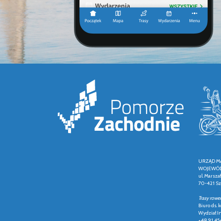
URZĄD M
WOJEWÓD
ul. Marsza
70-421 Sz
Trasy rowe
Biuro ds.
Wydział In
+48 91 45