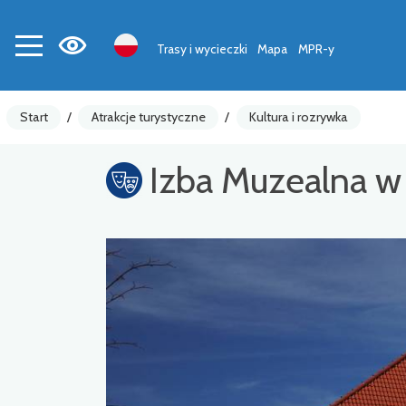
Trasy i wycieczki
Mapa
MPR-y
Start
/
Atrakcje turystyczne
/
Kultura i rozrywka
Izba Muzealna w