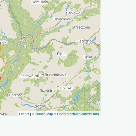
Leaflet
|
© Traseo Map
© OpenStreetMap contributors