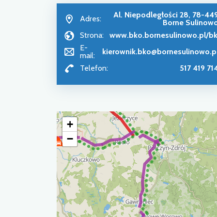
Al. Niepodległości 28, 78-44
Adres:
Borne Sulinow
Strona:
www.bko.bornesulinowo.pl/b
E-
kierownik.bko@bornesulinowo.p
mail:
Telefon:
517 419 71
+
−