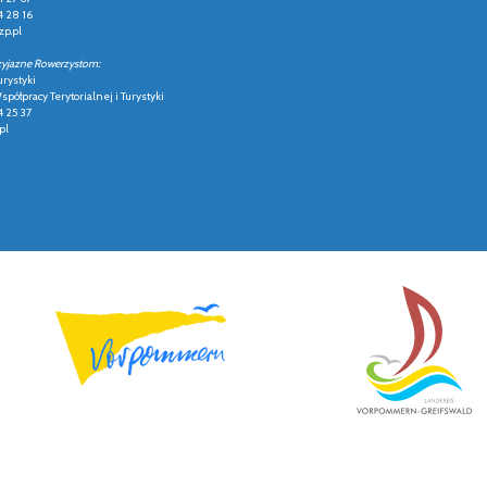
4 28 16
p.pl
zyjazne Rowerzystom:
urystyki
półpracy Terytorialnej i Turystyki
4 25 37
pl