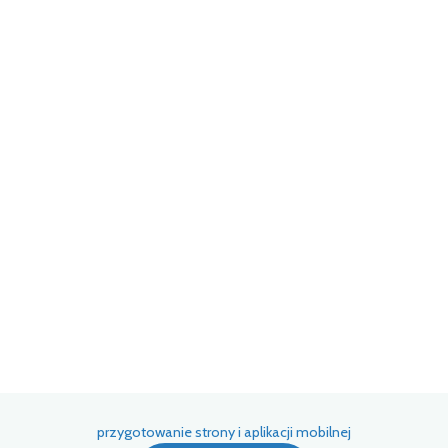
ć c
t z
(EF
przygotowanie strony i aplikacji mobilnej