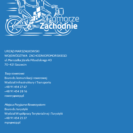
URZĄD MARSZAŁKOWSKI
WOJEWÓDZTWA ZACHODNIOPOMORSKIEGO
ul. Marszałka Józefa Piłsudskiego 40
70-421 Szczecin
Trasy rowerowe:
Biuro ds. komunikacji rowerowej
Wydział Infrastruktury i Transportu
+48 91 454 27 67
+48 91 454 28 16
rowery@wzp.pl
Miejsca Przyjazne Rowerzystom:
Biuro ds. turystyki
Wydział Współpracy Terytorialnej i Turystyki
+48 91 454 25 37
mpr@wzp.pl