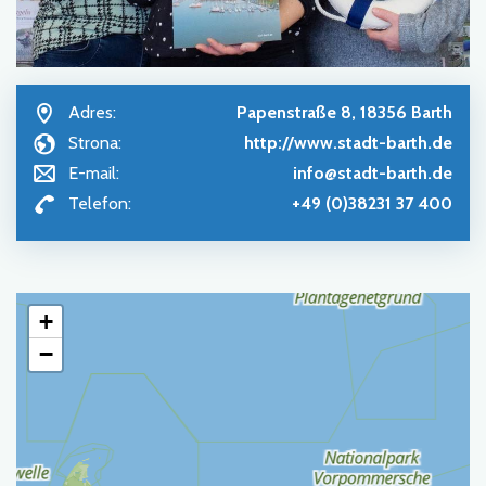
Adres:
Papenstraße 8, 18356 Barth
Strona:
http://www.stadt-barth.de
E-mail:
info@stadt-barth.de
Telefon:
+49 (0)38231 37 400
+
−