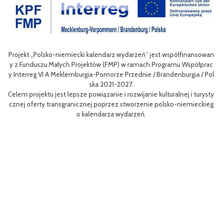
Projekt „Polsko-niemiecki kalendarz wydarzeń” jest współfinansowan
zow
Ce
y z Funduszu Małych Projektów (FMP) w ramach Programu Współprac
rpo
n
y Interreg VI A Meklemburgia-Pomorze Przednie / Brandenburgia / Pol
ni
ska 2021-2027.
re
Celem projektu jest lepsze powiązanie i rozwijanie kulturalnej i turysty
ys
Ef
cznej oferty transgranicznej poprzez stworzenie polsko-niemieckieg
g B
m 
o kalendarza wydarzeń.
aa
lsk
Sz
P
MP
pr
o
uzu
 k
h.
ch
Zac
rys