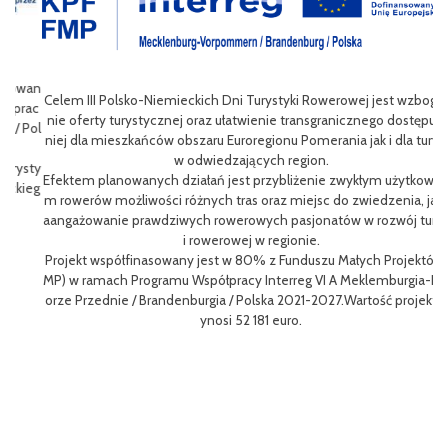
wan
Celem III Polsko-Niemieckich Dni Turystyki Rowerowej jest wzbogace
ac
nie oferty turystycznej oraz ułatwienie transgranicznego dostępu do
Pol
niej dla mieszkańców obszaru Euroregionu Pomerania jak i dla turystó
P
w odwiedzających region.
sty
ng
Efektem planowanych działań jest przybliżenie zwykłym użytkowniko
eg
h
m rowerów możliwości różnych tras oraz miejsc do zwiedzenia, jak i z
oz
aangażowanie prawdziwych rowerowych pasjonatów w rozwój turystk
i rowerowej w regionie.
L
Projekt współfinasowany jest w 80% z Funduszu Małych Projektów (F
me
MP) w ramach Programu Współpracy Interreg VI A Meklemburgia-Pom
gf
orze Przednie / Brandenburgia / Polska 2021-2027.Wartość projektu w
8
ynosi 52 181 euro.
p
To
Ce
ny
ł