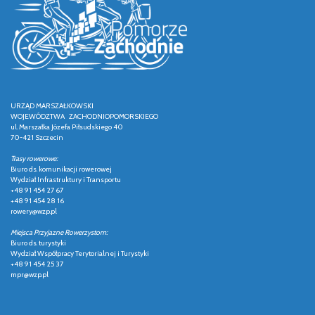
URZĄD MARSZAŁKOWSKI
WOJEWÓDZTWA ZACHODNIOPOMORSKIEGO
ul. Marszałka Józefa Piłsudskiego 40
70-421 Szczecin
Trasy rowerowe:
Biuro ds. komunikacji rowerowej
Wydział Infrastruktury i Transportu
+48 91 454 27 67
+48 91 454 28 16
rowery@wzp.pl
Miejsca Przyjazne Rowerzystom:
Biuro ds. turystyki
Wydział Współpracy Terytorialnej i Turystyki
+48 91 454 25 37
mpr@wzp.pl