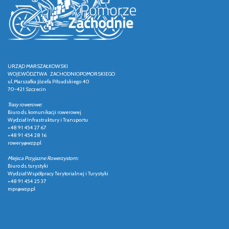
URZĄD MARSZAŁKOWSKI
WOJEWÓDZTWA ZACHODNIOPOMORSKIEGO
ul. Marszałka Józefa Piłsudskiego 40
70-421 Szczecin
Trasy rowerowe:
Biuro ds. komunikacji rowerowej
Wydział Infrastruktury i Transportu
+48 91 454 27 67
+48 91 454 28 16
rowery@wzp.pl
Miejsca Przyjazne Rowerzystom:
Biuro ds. turystyki
Wydział Współpracy Terytorialnej i Turystyki
+48 91 454 25 37
mpr@wzp.pl