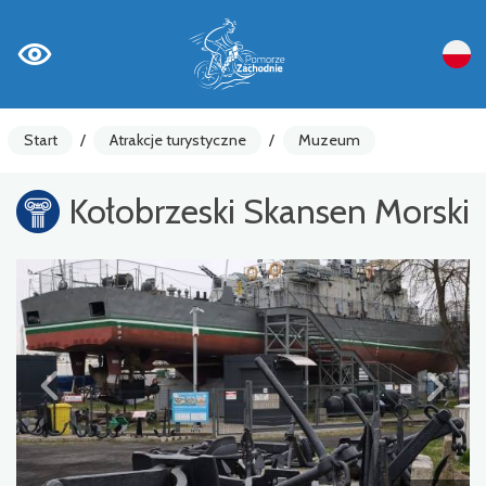
Start
/
Atrakcje turystyczne
/
Muzeum
Kołobrzeski Skansen Morski