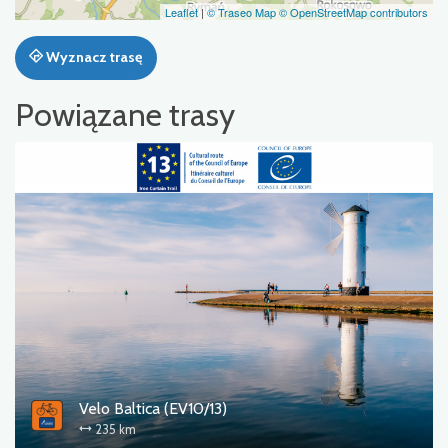
Leaflet
|
© Traseo Map
© OpenStreetMap contributors
Wyznacz trasę
Powiązane trasy
Velo Baltica (EV10/13)
235 km