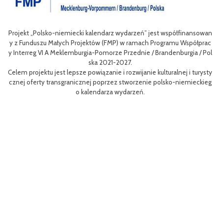
Projekt „Polsko-niemiecki kalendarz wydarzeń” jest współfinansowan
zow
Ce
y z Funduszu Małych Projektów (FMP) w ramach Programu Współprac
rpo
n
y Interreg VI A Meklemburgia-Pomorze Przednie / Brandenburgia / Pol
ni
ska 2021-2027.
re
Celem projektu jest lepsze powiązanie i rozwijanie kulturalnej i turysty
ys
Ef
cznej oferty transgranicznej poprzez stworzenie polsko-niemieckieg
g B
m 
o kalendarza wydarzeń.
aa
lsk
Sz
P
MP
pr
o
uzu
 k
h.
ch
Zac
rys
ć c