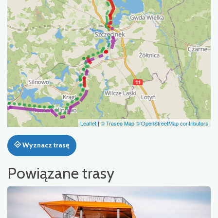
Leaflet
|
© Traseo Map
© OpenStreetMap contributors
Wyznacz trasę
Powiązane trasy