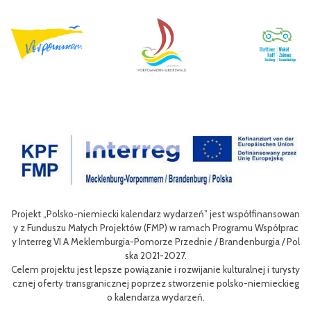
nsowan
Celem III Polsko-Niemieckich Dni Turystyki Rowerowej jest wzbogac
łprac
nie oferty turystycznej oraz ułatwienie transgranicznego dostępu do
 / Pol
niej dla mieszkańców obszaru Euroregionu Pomerania jak i dla turyst
w odwiedzających region.
urysty
Efektem planowanych działań jest przybliżenie zwykłym użytkownik
eckieg
m rowerów możliwości różnych tras oraz miejsc do zwiedzenia, jak i 
aangażowanie prawdziwych rowerowych pasjonatów w rozwój turyst