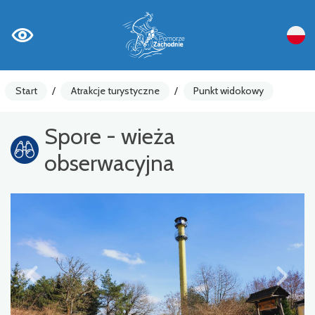
Start
/
Atrakcje turystyczne
/
Punkt widokowy
Spore - wieża
obserwacyjna