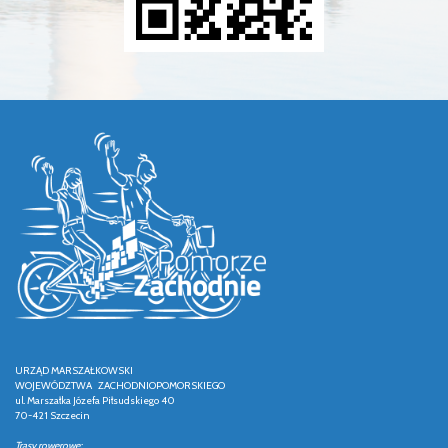
URZĄD MARSZAŁKOWSKI
WOJEWÓDZTWA ZACHODNIOPOMORSKIEGO
ul. Marszałka Józefa Piłsudskiego 40
70-421 Szczecin
Trasy rowerowe: