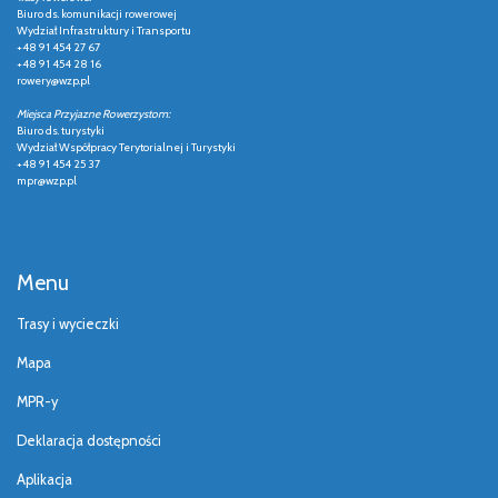
Biuro ds. komunikacji rowerowej
Wydział Infrastruktury i Transportu
+48 91 454 27 67
+48 91 454 28 16
rowery@wzp.pl
Miejsca Przyjazne Rowerzystom:
Biuro ds. turystyki
Wydział Współpracy Terytorialnej i Turystyki
+48 91 454 25 37
mpr@wzp.pl
Menu
Trasy i wycieczki
Mapa
MPR-y
Deklaracja dostępności
Aplikacja