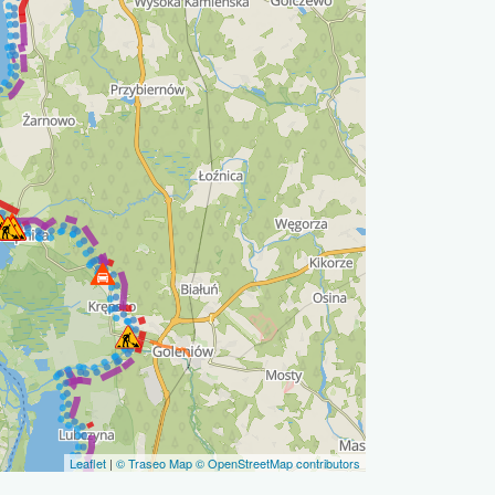
Leaflet
|
© Traseo Map
© OpenStreetMap contributors