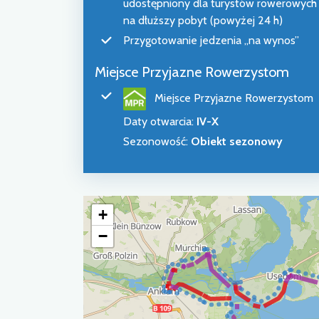
udostępniony dla turystów rowerowych
na dłuższy pobyt (powyżej 24 h)
Przygotowanie jedzenia „na wynos”
Miejsce Przyjazne Rowerzystom
Miejsce Przyjazne Rowerzystom
Daty otwarcia
:
IV-X
Sezonowość
:
Obiekt sezonowy
+
−