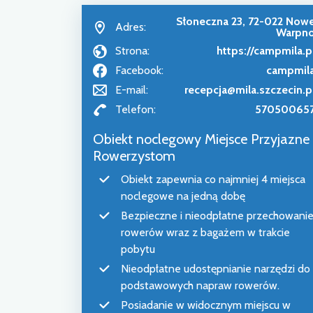
Słoneczna 23, 72-022 Now
Adres:
Warpn
Strona:
https://campmila.p
Facebook:
campmil
E-mail:
recepcja@mila.szczecin.p
Telefon:
57050065
Obiekt noclegowy Miejsce Przyjazne
Rowerzystom
Obiekt zapewnia co najmniej 4 miejsca
noclegowe na jedną dobę
Bezpieczne i nieodpłatne przechowani
rowerów wraz z bagażem w trakcie
pobytu
Nieodpłatne udostępnianie narzędzi do
podstawowych napraw rowerów.
Posiadanie w widocznym miejscu w