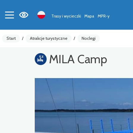
Trasy i wycieczki
Mapa
MPR-y
Start
/
Atrakcje turystyczne
/
Noclegi
MILA Camp