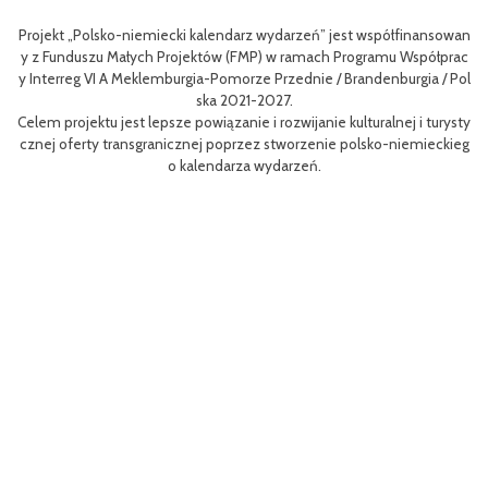
Projekt „Polsko-niemiecki kalendarz wydarzeń” jest współfinansowan
Celem
y z Funduszu Małych Projektów (FMP) w ramach Programu Współprac
nie 
y Interreg VI A Meklemburgia-Pomorze Przednie / Brandenburgia / Pol
niej 
ska 2021-2027.
Celem projektu jest lepsze powiązanie i rozwijanie kulturalnej i turysty
Efekt
cznej oferty transgranicznej poprzez stworzenie polsko-niemieckieg
m row
o kalendarza wydarzeń.
aanga
Proj
MP) w
orze 