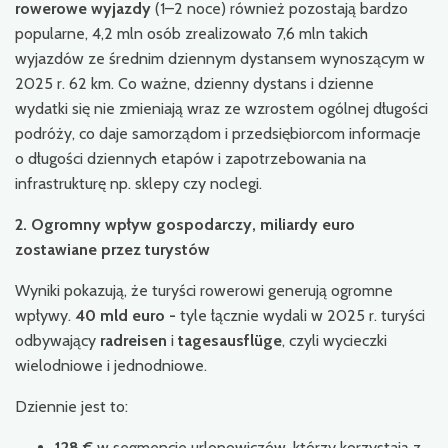
rowerowe wyjazdy
(1–2 noce) również pozostają bardzo
popularne, 4,2 mln osób zrealizowało 7,6 mln takich
wyjazdów ze średnim dziennym dystansem wynoszącym w
2025 r. 62 km. Co ważne, dzienny dystans i dzienne
wydatki się nie zmieniają wraz ze wzrostem ogólnej długości
podróży, co daje samorządom i przedsiębiorcom informacje
o długości dziennych etapów i zapotrzebowania na
infrastrukturę np. sklepy czy noclegi.
2. Ogromny wpływ gospodarczy, miliardy euro
zostawiane przez turystów
Wyniki pokazują, że turyści rowerowi generują ogromne
wpływy.
40 mld euro -
tyle łącznie wydali w 2025 r. turyści
odbywający
radreisen
i
tagesausflüge
, czyli wycieczki
wielodniowe i jednodniowe.
Dziennie jest to:
128 €
w
segmencie urlopowiczów, którzy korzystają z