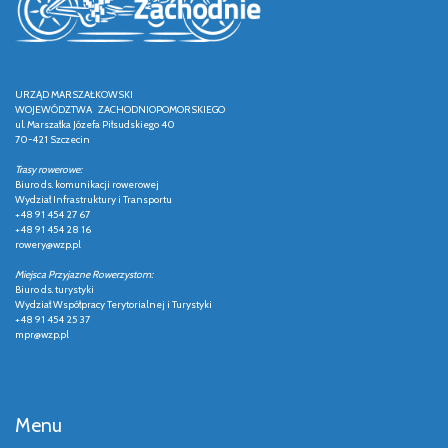
URZĄD MARSZAŁKOWSKI
WOJEWÓDZTWA ZACHODNIOPOMORSKIEGO
ul. Marszałka Józefa Piłsudskiego 40
70-421 Szczecin
Trasy rowerowe:
Biuro ds. komunikacji rowerowej
Wydział Infrastruktury i Transportu
+48 91 454 27 67
+48 91 454 28 16
rowery@wzp.pl
Miejsca Przyjazne Rowerzystom:
Biuro ds. turystyki
Wydział Współpracy Terytorialnej i Turystyki
+48 91 454 25 37
mpr@wzp.pl
Menu