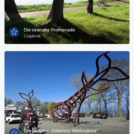
Die seenahe Promenade
Czaplinek
Die Skulptur „Szkielety Wielorybów”