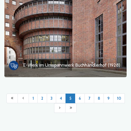
E-Werk im Umspannwerk Buchhändlerhof (1928)
1
2
3
4
5
6
7
8
9
10