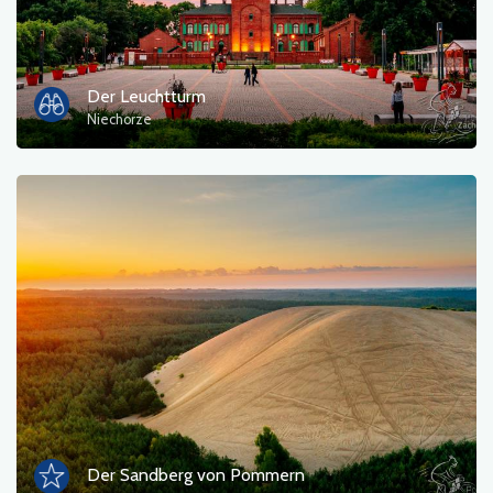
Touristeninformation
Badebereiche
Der Leuchtturm
Niechorze
Kultur und Unterhaltung
Rastplatz
Militär
Museum
Unterkunft
Campingplätze
Denkmäler, Skulpturen, Wandmalereien
Der Sandberg von Pommern