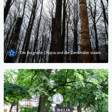
Fotos
Sonstiges
sortieren nach
Die Burgruine Chojna und die Denkmäler slawischer Götter
OK