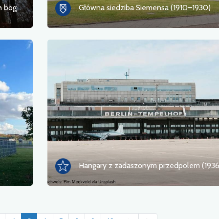
Grodzisko Chojna i pomniki słowiańskich bogów
Główna siedziba Siemensa (1910–1930)
Hangary z zadaszonym przedpolem (1936