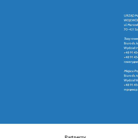
URZĄD M
WOJEWÓD
ul. Marsza
70-421 Sz
Trasy rowe
Biuro ds.
Wydział In
+48 91 45
+48 91 45
rowery@wz
Miejsca Pr
Biuro ds. t
Wydział Ws
+48 91 45
mpr@wzp.
Partnerzy