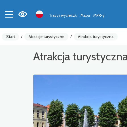
Trasy i wycieczki
Mapa
MPR-y
Start
/
Atrakcje turystyczne
/
Atrakcja turystyczna
Atrakcja turystyczn