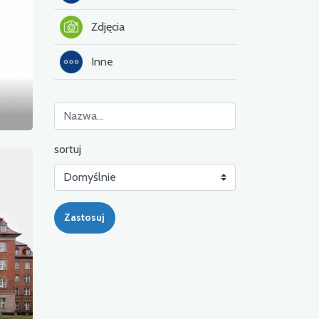
Zdjęcia
Inne
sortuj
Zastosuj