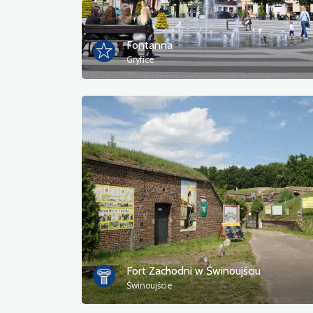
Fontanna
Gryfice
Fort Zachodni w Świnoujściu
Świnoujście