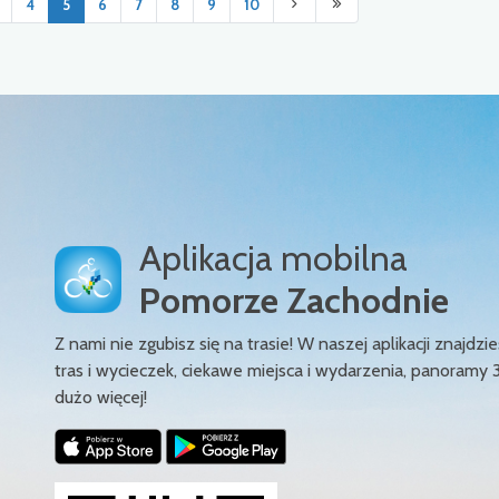
4
5
6
7
8
9
10
Aplikacja mobilna
Pomorze Zachodnie
Z nami nie zgubisz się na trasie! W naszej aplikacji znajd
tras i wycieczek, ciekawe miejsca i wydarzenia, panoramy 
dużo więcej!