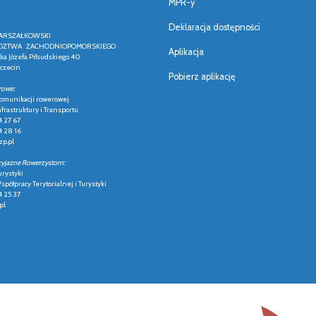
MPR-y
Deklaracja dostępności
ARSZAŁKOWSKI
ZTWA ZACHODNIOPOMORSKIEGO
Aplikacja
łka Józefa Piłsudskiego 40
czecin
Pobierz aplikację
rowe:
 komunikacji rowerowej
frastruktury i Transportu
4 27 67
4 28 16
p.pl
zyjazne Rowerzystom:
urystyki
półpracy Terytorialnej i Turystyki
4 25 37
pl