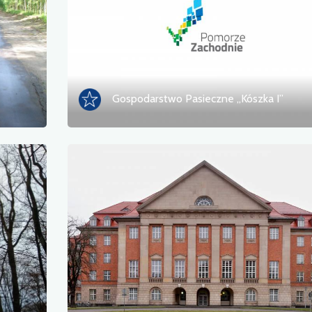
Gospodarstwo Pasieczne „Kószka I”