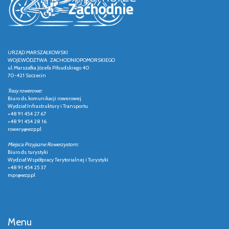
URZĄD MARSZAŁKOWSKI
WOJEWÓDZTWA ZACHODNIOPOMORSKIEGO
ul. Marszałka Józefa Piłsudskiego 40
70-421 Szczecin
Trasy rowerowe:
Biuro ds. komunikacji rowerowej
Wydział Infrastruktury i Transportu
+48 91 454 27 67
+48 91 454 28 16
rowery@wzp.pl
Miejsca Przyjazne Rowerzystom:
Biuro ds. turystyki
Wydział Współpracy Terytorialnej i Turystyki
+48 91 454 25 37
mpr@wzp.pl
Menu