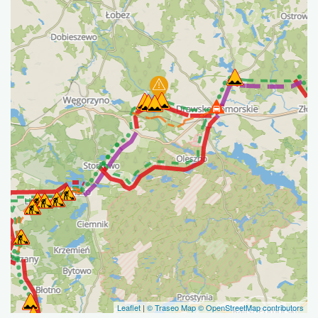
Leaflet
|
© Traseo Map
© OpenStreetMap contributors