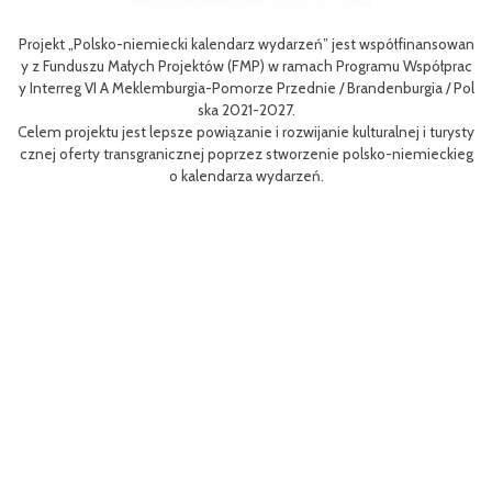
rz wydarzeń” jest współfinansowan
Celem III Polsko-Niemieckich Dni Tury
FMP) w ramach Programu Współprac
nie oferty turystycznej oraz ułatwieni
rze Przednie / Brandenburgia / Pol
niej dla mieszkańców obszaru Euroregion
1-2027.
w odwiedzających
e i rozwijanie kulturalnej i turysty
Efektem planowanych działań jest przy
zez stworzenie polsko-niemieckieg
m rowerów możliwości różnych tras oraz 
a wydarzeń.
aangażowanie prawdziwych rowerowych 
i rowerowej w re
Projekt współfinasowany jest w 80% z 
MP) w ramach Programu Współpracy Int
orze Przednie / Brandenburgia / Polska
ynosi 52 181 e