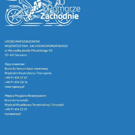
URZĄD MARSZAŁKOWSKI
WOJEWÓDZTWA ZACHODNIOPOMORSKIEGO
ul. Marszałka Józefa Piłsudskiego 40
70-421 Szczecin
Trasy rowerowe:
Biuro ds. komunikacji rowerowej
Wydział Infrastruktury i Transportu
+48 91 454 27 67
+48 91 454 28 16
rowery@wzp.pl
Miejsca Przyjazne Rowerzystom:
Biuro ds. turystyki
Wydział Współpracy Terytorialnej i Turystyki
+48 91 454 25 37
mpr@wzp.pl