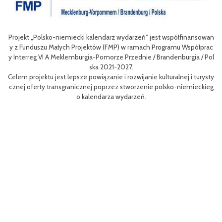
sowan
Celem III Polsko-Niemieckich Dni Turystyki Rowerowej jest wzbogace
prac
nie oferty turystycznej oraz ułatwienie transgranicznego dostępu do
/ Pol
niej dla mieszkańców obszaru Euroregionu Pomerania jak i dla turystó
w odwiedzających region.
rysty
Efektem planowanych działań jest przybliżenie zwykłym użytkowniko
ckieg
m rowerów możliwości różnych tras oraz miejsc do zwiedzenia, jak i z
aangażowanie prawdziwych rowerowych pasjonatów w rozwój turystk
i rowerowej w regionie.
Projekt współfinasowany jest w 80% z Funduszu Małych Projektów (F
MP) w ramach Programu Współpracy Interreg VI A Meklemburgia-Pom
orze Przednie / Brandenburgia / Polska 2021-2027.Wartość projektu w
ynosi 52 181 euro.