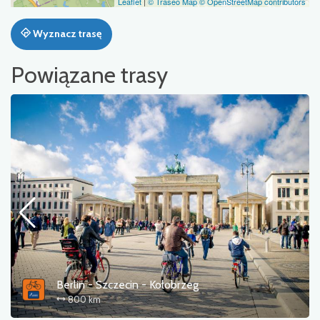
Leaflet
|
© Traseo Map
© OpenStreetMap contributors
Wyznacz trasę
Powiązane trasy
Trasa Pojezierzy Zachodnich (R20)
336 km