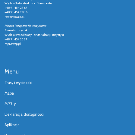
Wydział Infrastruktury i Transportu
+48 91 454 27 67
+48 91 454 28 16
rowery@wzp.pl
Miejsca Przyjazne Rowerzystom:
Biuro ds. turystyki
Wydział Współpracy Terytorialnej i Turystyki
+48 91 454 25 37
mpr@wzp.pl
Menu
Trasy i wycieczki
Mapa
MPR-y
Deklaracja dostępności
Aplikacja