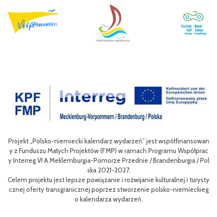
rz wydarzeń” jest współfinansowan
Celem III Polsko-Niemieckich Dni Tury
FMP) w ramach Programu Współprac
nie oferty turystycznej oraz ułatwieni
rze Przednie / Brandenburgia / Pol
niej dla mieszkańców obszaru Euroregion
1-2027.
w odwiedzających
e i rozwijanie kulturalnej i turysty
Efektem planowanych działań jest przy
zez stworzenie polsko-niemieckieg
m rowerów możliwości różnych tras oraz 
a wydarzeń.
aangażowanie prawdziwych rowerowych 
i rowerowej w re