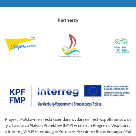
Partnerzy
sko-niemiecki kalendarz wydarzeń” jest współfinansowan
Celem III Polsko
u Małych Projektów (FMP) w ramach Programu Współprac
nie oferty turys
I A Meklemburgia-Pomorze Przednie / Brandenburgia / Pol
niej dla mieszkań