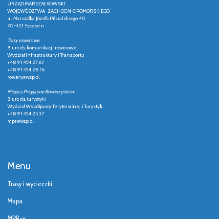
URZĄD MARSZAŁKOWSKI
WOJEWÓDZTWA ZACHODNIOPOMORSKIEGO
ul. Marszałka Józefa Piłsudskiego 40
70-421 Szczecin
Trasy rowerowe:
Biuro ds. komunikacji rowerowej
Wydział Infrastruktury i Transportu
+48 91 454 27 67
+48 91 454 28 16
rowery@wzp.pl
Miejsca Przyjazne Rowerzystom:
Biuro ds. turystyki
Wydział Współpracy Terytorialnej i Turystyki
+48 91 454 25 37
mpr@wzp.pl
Menu
Trasy i wycieczki
Mapa
MPR-y