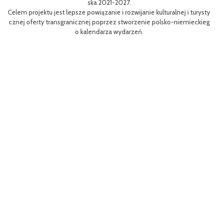
ska 2021-2027.
u jest lepsze powiązanie i rozwijanie kulturalnej i turysty
Efektem planowan
y transgranicznej poprzez stworzenie polsko-niemieckieg
m rowerów możliwo
o kalendarza wydarzeń.
aangażowanie pra
Projekt współfin
MP) w ramach Pro
orze Przednie / 