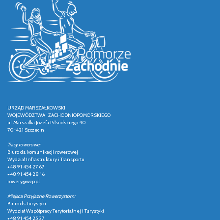
URZĄD MARSZAŁKOWSKI
WOJEWÓDZTWA ZACHODNIOPOMORSKIEGO
ul. Marszałka Józefa Piłsudskiego 40
70-421 Szczecin
Trasy rowerowe:
Biuro ds. komunikacji rowerowej
Wydział Infrastruktury i Transportu
+48 91 454 27 67
+48 91 454 28 16
rowery@wzp.pl
Miejsca Przyjazne Rowerzystom:
Biuro ds. turystyki
Wydział Współpracy Terytorialnej i Turystyki
+48 91 454 25 37