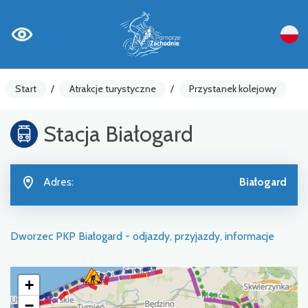
Start
/
Atrakcje turystyczne
/
Przystanek kolejowy
Stacja Białogard
Adres:
Białogard
Dworzec PKP Białogard - odjazdy, przyjazdy, informacje
+
−