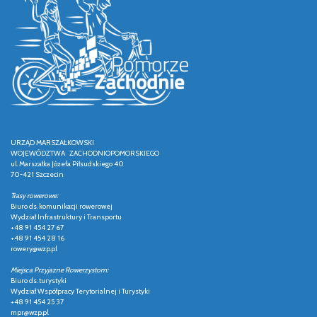
URZĄD MARSZAŁKOWSKI
WOJEWÓDZTWA ZACHODNIOPOMORSKIEGO
ul. Marszałka Józefa Piłsudskiego 40
70-421 Szczecin
Trasy rowerowe:
Biuro ds. komunikacji rowerowej
Wydział Infrastruktury i Transportu
+48 91 454 27 67
+48 91 454 28 16
rowery@wzp.pl
Miejsca Przyjazne Rowerzystom:
Biuro ds. turystyki
Wydział Współpracy Terytorialnej i Turystyki
+48 91 454 25 37
mpr@wzp.pl