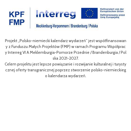
Projekt „Polsko-niemiecki kalendarz wydarzeń” jest współfinansowan
zow
Ce
y z Funduszu Małych Projektów (FMP) w ramach Programu Współprac
rpo
n
y Interreg VI A Meklemburgia-Pomorze Przednie / Brandenburgia / Pol
ni
ska 2021-2027.
re
Celem projektu jest lepsze powiązanie i rozwijanie kulturalnej i turysty
ys
Ef
cznej oferty transgranicznej poprzez stworzenie polsko-niemieckieg
g B
m 
o kalendarza wydarzeń.
aa
lsk
Sz
P
MP
pr
o
uzu
 k
h.
ch
Zac