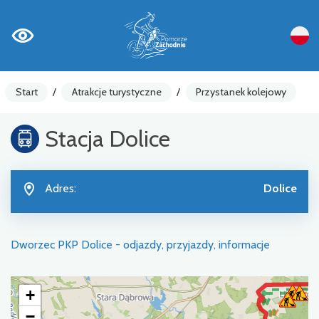
Start
/
Atrakcje turystyczne
/
Przystanek kolejowy
Stacja Dolice
Adres:
Dolice
Dworzec PKP Dolice - odjazdy, przyjazdy, informacje
+
−