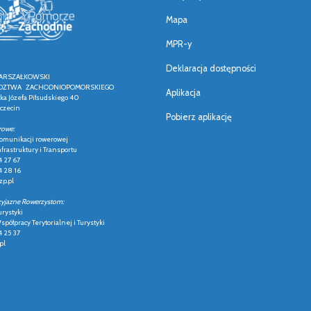
Mapa
MPR-y
Deklaracja dostępności
ARSZAŁKOWSKI
ZTWA ZACHODNIOPOMORSKIEGO
Aplikacja
łka Józefa Piłsudskiego 40
czecin
Pobierz aplikację
rowe:
 komunikacji rowerowej
frastruktury i Transportu
4 27 67
4 28 16
p.pl
zyjazne Rowerzystom:
urystyki
półpracy Terytorialnej i Turystyki
4 25 37
pl