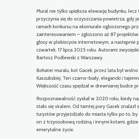
Mural nie tylko upiększa elewację budynku, lecz 
przyczynia się do oczyszczania powietrza, gdy 
ramach konkursu na ekomurale ogłoszonego prz
zainteresowaniem – zgłoszono aż 87 projektów
głosy w plebiscycie internetowym, a następnie 
czwartek, 17 lipca 2025 roku. Autorami zwycięsk
Bartosz Podlewski z Warszawy.
Bohater muralu, kot Gacek, przez lata był woln
Kaszubskiej. Ten czarno-biały, elegancki i tajemn
Większość czasu spędzał w drewnianej budce prz
Rozpoznawalność zyskał w 2020 roku, kiedy nagr
stało się viralem. Od tamtej pory Gacek znalazł 
turystów przyjeżdżało do miasta tylko po to, b
on z trzyosobową rodziną i innymi kotami, gdzie
emerytalne życie.