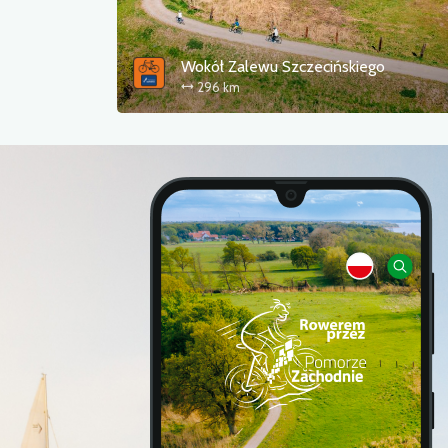
Wokół Zalewu Szczecińskiego
296 km