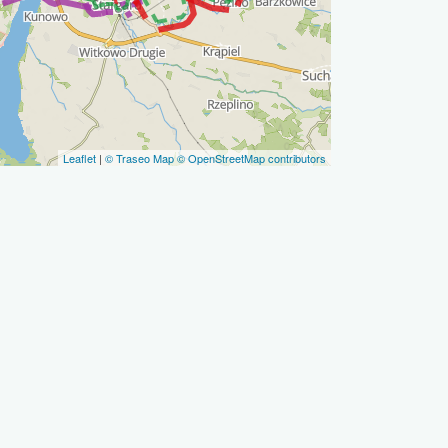
Leaflet
|
© Traseo Map
© OpenStreetMap contributors