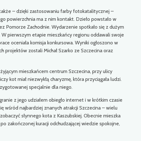
także – dzięki zastosowaniu farby fotokatalitycznej –
jego powierzchnia ma z nim kontakt. Dzieło powstało w
ez Pomorze Zachodnie. Wydarzenie spotkało się z dużym
. W pierwszym etapie mieszkańcy regionu oddawali swoje
prace oceniała komisja konkursowa. Wyniki ogłoszono w
ich projektów zostali Michał Szarko ze Szczecina oraz
o żyjącym mieszkańcem centrum Szczecina, przy ulicy
iczy kot miał niezwykłą charyzmę, która przyciągała ludzi.
ygotowanej specjalnie dla niego.
anie z jego udziałem obiegło internet i w krótkim czasie
się wśród najbardziej znanych atrakcji Szczecina – wielu
y zobaczyć słynnego kota z Kaszubskiej. Obecnie mieszka
 po zakończonej kuracji odchudzającej wiedzie spokojne,