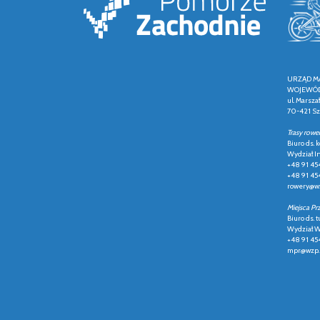
URZĄD M
WOJEWÓD
ul. Marsza
70-421 Sz
Trasy rowe
Biuro ds.
Wydział In
+48 91 45
+48 91 45
rowery@wz
Miejsca Pr
Biuro ds. t
Wydział Ws
+48 91 45
mpr@wzp.