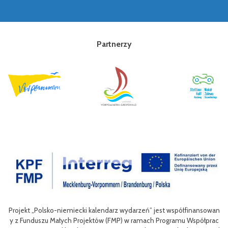
Partnerzy
inansowan
Celem III Polsko-Niemieckich Dni Turystyki Rowerowej jest wzbo
Współprac
nie oferty turystycznej oraz ułatwienie transgranicznego dostęp