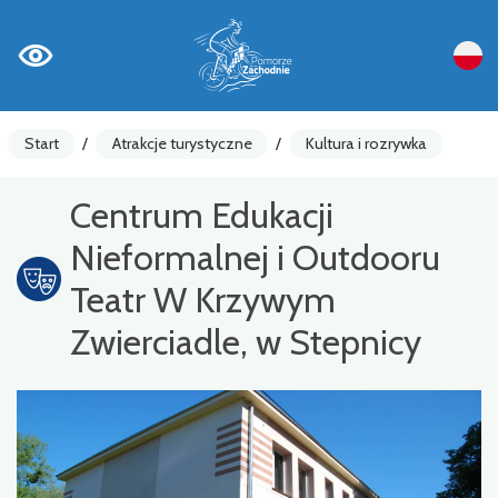
Start
/
Atrakcje turystyczne
/
Kultura i rozrywka
Centrum Edukacji
Nieformalnej i Outdooru
Teatr W Krzywym
Zwierciadle, w Stepnicy