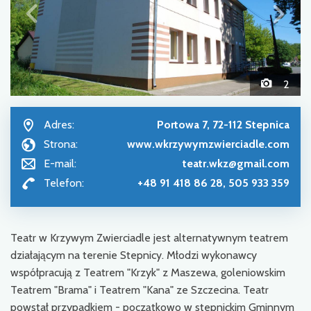
2
Adres:
Portowa 7, 72-112 Stepnica
Strona:
www.wkrzywymzwierciadle.com
E-mail:
teatr.wkz@gmail.com
Telefon:
+48 91 418 86 28, 505 933 359
Teatr w Krzywym Zwierciadle jest alternatywnym teatrem
działającym na terenie Stepnicy. Młodzi wykonawcy
współpracują z Teatrem "Krzyk" z Maszewa, goleniowskim
Teatrem "Brama" i Teatrem "Kana" ze Szczecina. Teatr
powstał przypadkiem - początkowo w stepnickim Gminnym