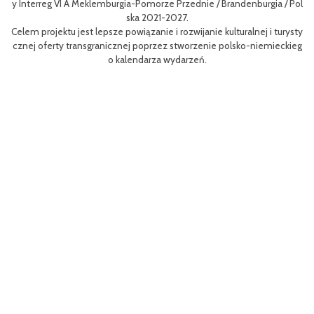
gia / Pol
niej dla mieszkańców obszaru Euroregionu Pomerania jak i dla tur
w odwiedzających region.
 i turysty
Efektem planowanych działań jest przybliżenie zwykłym użytkow
emieckieg
m rowerów możliwości różnych tras oraz miejsc do zwiedzenia, ja
aangażowanie prawdziwych rowerowych pasjonatów w rozwój tur
i rowerowej w regionie.
Projekt współfinasowany jest w 80% z Funduszu Małych Projektó
MP) w ramach Programu Współpracy Interreg VI A Meklemburgia
orze Przednie / Brandenburgia / Polska 2021-2027.Wartość projek
ynosi 52 181 euro.