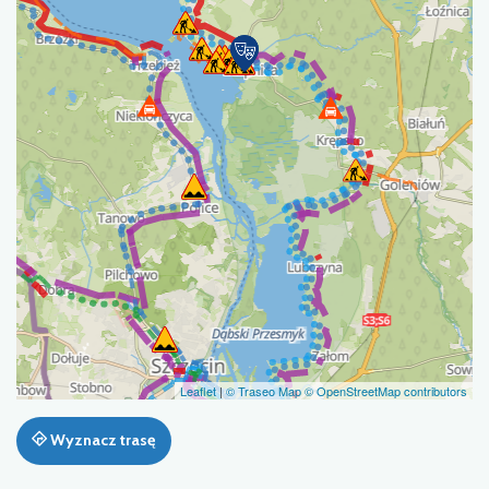
Leaflet
|
© Traseo Map
© OpenStreetMap contributors
Wyznacz trasę