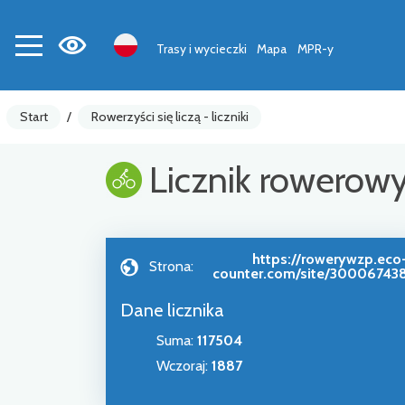
Trasy i wycieczki
Mapa
MPR-y
Start
/
Rowerzyści się liczą - liczniki
Licznik rowerow
https://rowerywzp.eco
Strona:
counter.com/site/30006743
Dane licznika
Suma
:
117504
Wczoraj
:
1887