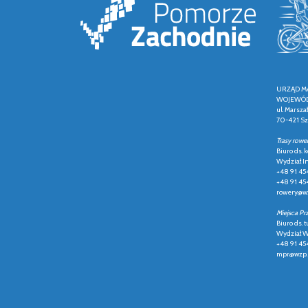
URZĄD M
WOJEWÓD
ul. Marsza
70-421 Sz
Trasy rowe
Biuro ds.
Wydział In
+48 91 45
+48 91 45
rowery@wz
Miejsca Pr
Biuro ds. t
Wydział Ws
+48 91 45
mpr@wzp.