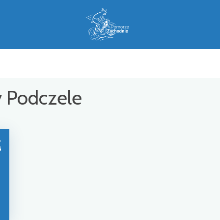
y Podczele
-
8