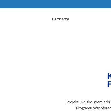
Partnerzy
ów (FMP) w ramach
a 2021-2027.
Celem III Polsko-Niemie