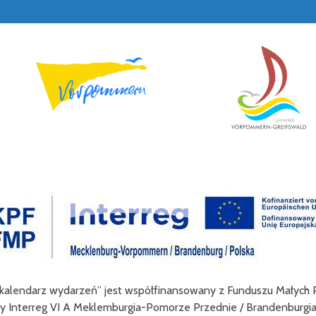
ckich Dni Turystyki Rowerowej jest wzbogacenie oferty turystycz