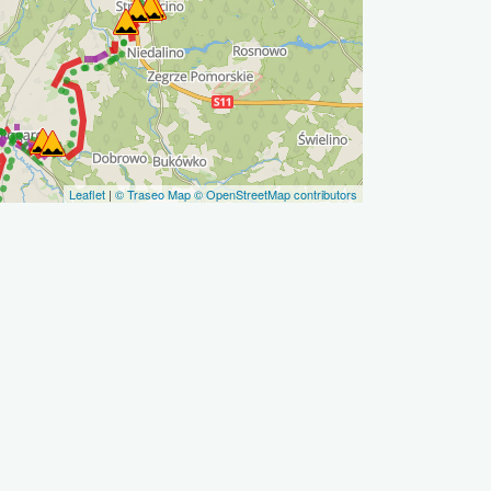
Leaflet
|
© Traseo Map
© OpenStreetMap contributors