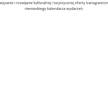
obszaru Euroregionu Pomerania jak i dla tury
 działań jest przybliżenie zwykłym użytkownikom rowerów możliw
prawdziwych rowerowych pasjonatów w rozwój tu
any jest w 80% z Funduszu Małych Projektów (FMP) w ramach Pr
Brandenburgia / Polska 2021-2027.Wartość pr