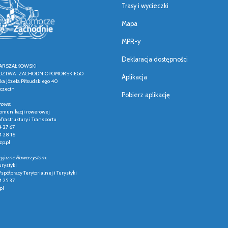
Trasy i wycieczki
Mapa
MPR-y
Deklaracja dostępności
ARSZAŁKOWSKI
ZTWA ZACHODNIOPOMORSKIEGO
Aplikacja
łka Józefa Piłsudskiego 40
czecin
Pobierz aplikację
rowe:
 komunikacji rowerowej
frastruktury i Transportu
4 27 67
4 28 16
p.pl
zyjazne Rowerzystom:
urystyki
półpracy Terytorialnej i Turystyki
4 25 37
pl