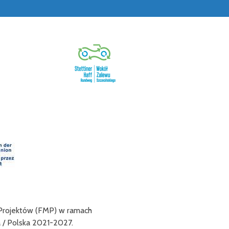
nej oraz ułatwienie transgranicznego dostępu do niej dla mieszk