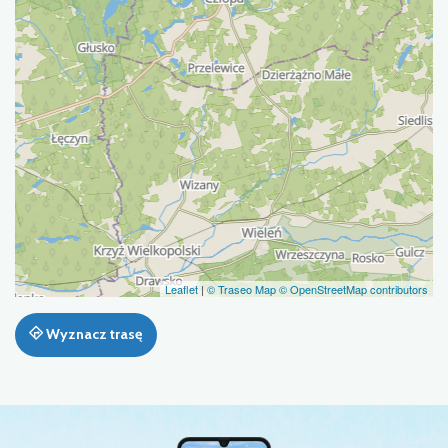
Leaflet
|
© Traseo Map
© OpenStreetMap contributors
Wyznacz trasę