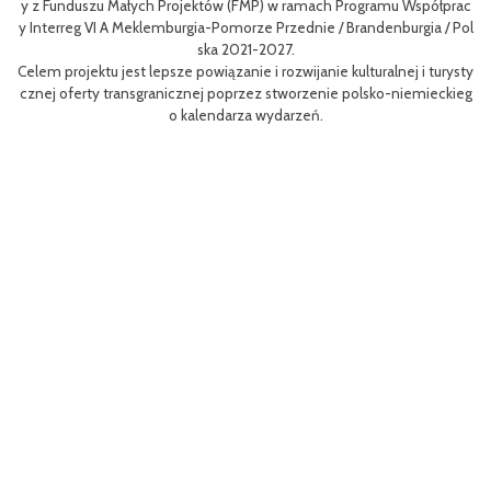
y z Funduszu Małych Projektów (FMP) w ramach Programu Współprac
rpo
n
y Interreg VI A Meklemburgia-Pomorze Przednie / Brandenburgia / Pol
ni
ska 2021-2027.
re
Celem projektu jest lepsze powiązanie i rozwijanie kulturalnej i turysty
ys
Ef
cznej oferty transgranicznej poprzez stworzenie polsko-niemieckieg
g B
m 
o kalendarza wydarzeń.
aa
lsk
Sz
P
MP
pr
o
uzu
 k
h.
ch
Zac
rys
ć c
t z
(EF