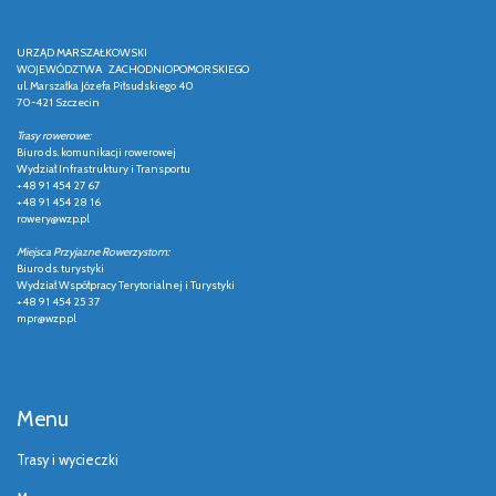
URZĄD MARSZAŁKOWSKI
WOJEWÓDZTWA ZACHODNIOPOMORSKIEGO
ul. Marszałka Józefa Piłsudskiego 40
70-421 Szczecin
Trasy rowerowe:
Biuro ds. komunikacji rowerowej
Wydział Infrastruktury i Transportu
+48 91 454 27 67
+48 91 454 28 16
rowery@wzp.pl
Miejsca Przyjazne Rowerzystom:
Biuro ds. turystyki
Wydział Współpracy Terytorialnej i Turystyki
+48 91 454 25 37
mpr@wzp.pl
Menu
Trasy i wycieczki