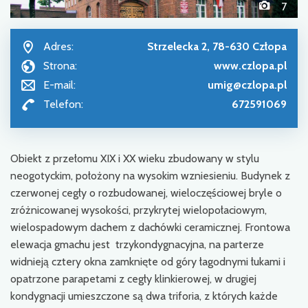
7
Adres:
Strzelecka 2, 78-630 Człopa
Strona:
www.czlopa.pl
E-mail:
umig@czlopa.pl
Telefon:
672591069
Obiekt z przełomu XIX i XX wieku zbudowany w stylu
neogotyckim, położony na wysokim wzniesieniu. Budynek z
czerwonej cegły o rozbudowanej, wieloczęściowej bryle o
zróżnicowanej wysokości, przykrytej wielopołaciowym,
wielospadowym dachem z dachówki ceramicznej. Frontowa
elewacja gmachu jest trzykondygnacyjna, na parterze
widnieją cztery okna zamknięte od góry łagodnymi łukami i
opatrzone parapetami z cegły klinkierowej, w drugiej
kondygnacji umieszczone są dwa triforia, z których każde