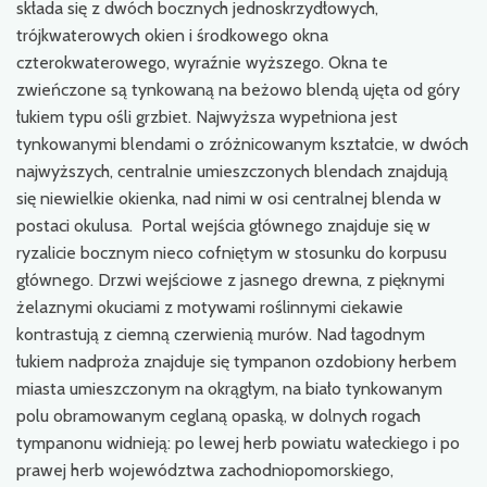
składa się z dwóch bocznych jednoskrzydłowych,
trójkwaterowych okien i środkowego okna
czterokwaterowego, wyraźnie wyższego. Okna te
zwieńczone są tynkowaną na beżowo blendą ujęta od góry
łukiem typu ośli grzbiet. Najwyższa wypełniona jest
tynkowanymi blendami o zróżnicowanym kształcie, w dwóch
najwyższych, centralnie umieszczonych blendach znajdują
się niewielkie okienka, nad nimi w osi centralnej blenda w
postaci okulusa. Portal wejścia głównego znajduje się w
ryzalicie bocznym nieco cofniętym w stosunku do korpusu
głównego. Drzwi wejściowe z jasnego drewna, z pięknymi
żelaznymi okuciami z motywami roślinnymi ciekawie
kontrastują z ciemną czerwienią murów. Nad łagodnym
łukiem nadproża znajduje się tympanon ozdobiony herbem
miasta umieszczonym na okrągłym, na biało tynkowanym
polu obramowanym ceglaną opaską, w dolnych rogach
tympanonu widnieją: po lewej herb powiatu wałeckiego i po
prawej herb województwa zachodniopomorskiego,