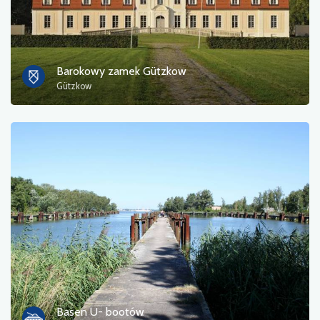
Barokowy zamek Gützkow
Gützkow
Basen U- bootów