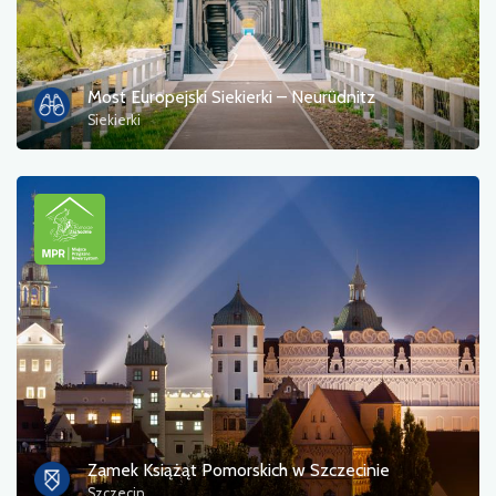
Informacja turystyczna
Kąpieliska
Most Europejski Siekierki – Neurüdnitz
Siekierki
Kultura i rozrywka
Miejsce odpoczynku
Militaria
Muzeum
Noclegi
Pola namiotowe
Pomniki, rzeźby, murale
Zamek Książąt Pomorskich w Szczecinie
Szczecin