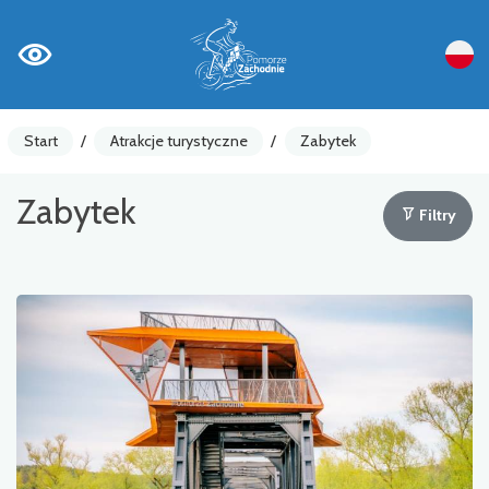
Start
/
Atrakcje turystyczne
/
Zabytek
Zabytek
Filtry
Liczniki rowerowe
Ostrzeżenia
Atrakcja turystyczna
Gastronomia