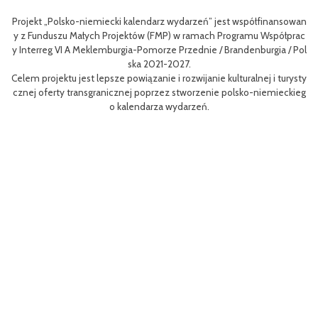
łfinansowan
Celem III Polsko-Niemieckich Dni Turystyki Rowerowej jest wz
 Współprac
nie oferty turystycznej oraz ułatwienie transgranicznego dost
urgia / Pol
niej dla mieszkańców obszaru Euroregionu Pomerania jak i dla t
w odwiedzających region.
ej i turysty
Efektem planowanych działań jest przybliżenie zwykłym użytk
niemieckieg
m rowerów możliwości różnych tras oraz miejsc do zwiedzenia, j
aangażowanie prawdziwych rowerowych pasjonatów w rozwój t
i rowerowej w regionie.
Projekt współfinasowany jest w 80% z Funduszu Małych Projek
MP) w ramach Programu Współpracy Interreg VI A Meklemburg
orze Przednie / Brandenburgia / Polska 2021-2027.Wartość proj
ynosi 52 181 euro.