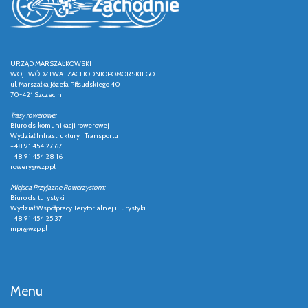
URZĄD MARSZAŁKOWSKI
WOJEWÓDZTWA ZACHODNIOPOMORSKIEGO
ul. Marszałka Józefa Piłsudskiego 40
70-421 Szczecin
Trasy rowerowe:
Biuro ds. komunikacji rowerowej
Wydział Infrastruktury i Transportu
+48 91 454 27 67
+48 91 454 28 16
rowery@wzp.pl
Miejsca Przyjazne Rowerzystom:
Biuro ds. turystyki
Wydział Współpracy Terytorialnej i Turystyki
+48 91 454 25 37
mpr@wzp.pl
Menu