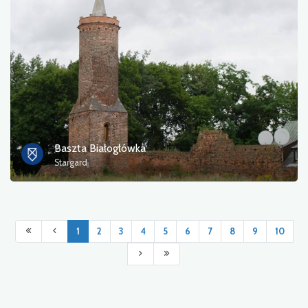
Baszta Białogłówka
Stargard
1
2
3
4
5
6
7
8
9
10