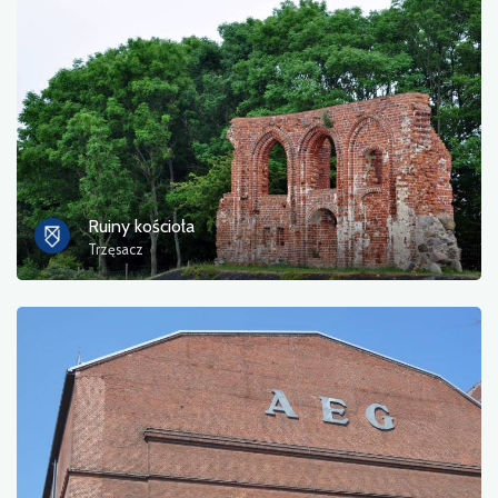
Zdjęcia
Inne
sortuj
Ruiny kościoła
Trzęsacz
Zastosuj