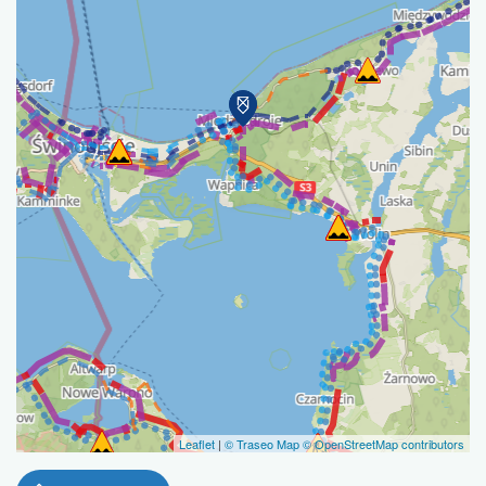
Leaflet
|
© Traseo Map
© OpenStreetMap contributors