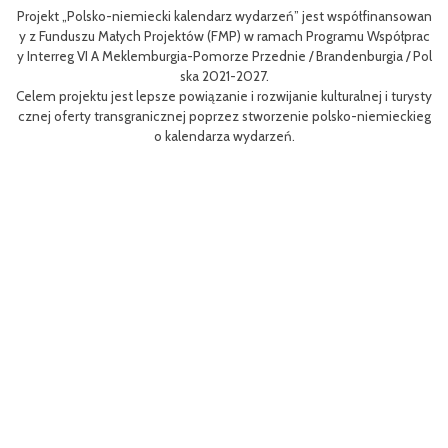
nsowan
Celem III Polsko-Niemieckich Dni Turystyki Rowerowej jest wzbogac
łprac
nie oferty turystycznej oraz ułatwienie transgranicznego dostępu do
 / Pol
niej dla mieszkańców obszaru Euroregionu Pomerania jak i dla turyst
w odwiedzających region.
urysty
Efektem planowanych działań jest przybliżenie zwykłym użytkownik
eckieg
m rowerów możliwości różnych tras oraz miejsc do zwiedzenia, jak i 
aangażowanie prawdziwych rowerowych pasjonatów w rozwój turyst
i rowerowej w regionie.
Projekt współfinasowany jest w 80% z Funduszu Małych Projektów (
MP) w ramach Programu Współpracy Interreg VI A Meklemburgia-Po
orze Przednie / Brandenburgia / Polska 2021-2027.Wartość projektu 
ynosi 52 181 euro.