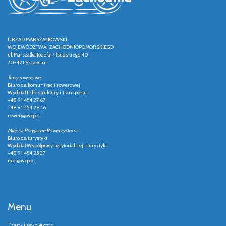
URZĄD MARSZAŁKOWSKI
WOJEWÓDZTWA ZACHODNIOPOMORSKIEGO
ul. Marszałka Józefa Piłsudskiego 40
70-421 Szczecin
Trasy rowerowe:
Biuro ds. komunikacji rowerowej
Wydział Infrastruktury i Transportu
+48 91 454 27 67
+48 91 454 28 16
rowery@wzp.pl
Miejsca Przyjazne Rowerzystom:
Biuro ds. turystyki
Wydział Współpracy Terytorialnej i Turystyki
+48 91 454 25 37
mpr@wzp.pl
Menu
Trasy i wycieczki